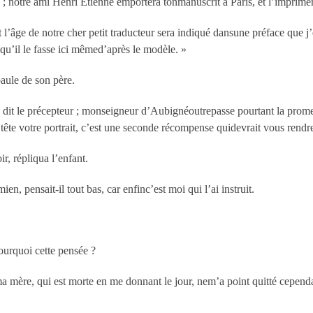
a ; notre ami Henri Étienne emportera tonmanuscrit à Paris, et l’imprimera
t l’âge de notre cher petit traducteur sera indiqué dansune préface que j
qu’il le fasse ici mêmed’après le modèle. »
paule de son père.
 dit le précepteur ; monseigneur d’Aubignéoutrepasse pourtant la promesse
tête votre portrait, c’est une seconde récompense quidevrait vous rendre 
r, répliqua l’enfant.
ien, pensait-il tout bas, car enfinc’est moi qui l’ai instruit.
pourquoi cette pensée ?
a mère, qui est morte en me donnant le jour, nem’a point quitté cependa