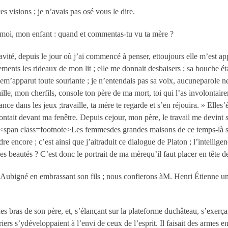
es visions ; je n’avais pas osé vous le dire.
is-moi, mon enfant : quand et commentas-tu vu ta mère ?
ravité, depuis le jour où j’ai commencé à penser, ettoujours elle m’est 
tements les rideaux de mon lit ; elle me donnait desbaisers ; sa bouche étai
m’apparut toute souriante ; je n’entendais pas sa voix, aucuneparole ne 
aille, mon cherfils, console ton père de ma mort, toi qui l’as involontai
nce dans les jeux ;travaille, ta mère te regarde et s’en réjouira. » Elle
tait devant ma fenêtre. Depuis cejour, mon père, le travail me devint si
nd<span class=footnote>Les femmesdes grandes maisons de ce temps-là sava
e encore ; c’est ainsi que j’aitraduit ce dialogue de Platon ; l’intellig
es beautés ? C’est donc le portrait de ma mèrequ’il faut placer en tête 
Aubigné en embrassant son fils ; nous confierons àM. Henri Étienne un po
»
des bras de son père, et, s’élançant sur la plateforme duchâteau, s’exerça
ers s’ydéveloppaient à l’envi de ceux de l’esprit. Il faisait des armes e