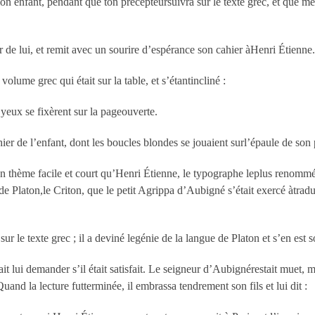
on enfant, pendant que ton précepteursuivra sur le texte grec, et que mes
ûr de lui, et remit avec un sourire d’espérance son cahier àHenri Étienne
volume grec qui était sur la table, et s’étantincliné :
s yeux se fixèrent sur la pageouverte.
 de l’enfant, dont les boucles blondes se jouaient surl’épaule de son p
 un thème facile et court qu’Henri Étienne, le typographe leplus renommé
de Platon,le Criton, que le petit Agrippa d’Aubigné s’était exercé àtraduir
 sur le texte grec ; il a deviné legénie de la langue de Platon et s’en est
ait lui demander s’il était satisfait. Le seigneur d’Aubignérestait muet,
Quand la lecture futterminée, il embrassa tendrement son fils et lui dit :