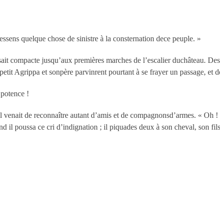
ressens quelque chose de sinistre à la consternation dece peuple. »
ssait compacte jusqu’aux premières marches de l’escalier duchâteau. Des 
petit Agrippa et sonpère parvinrent pourtant à se frayer un passage, et dé
 potence !
il venait de reconnaître autant d’amis et de compagnonsd’armes. « Oh ! le
 il poussa ce cri d’indignation ; il piquades deux à son cheval, son fils