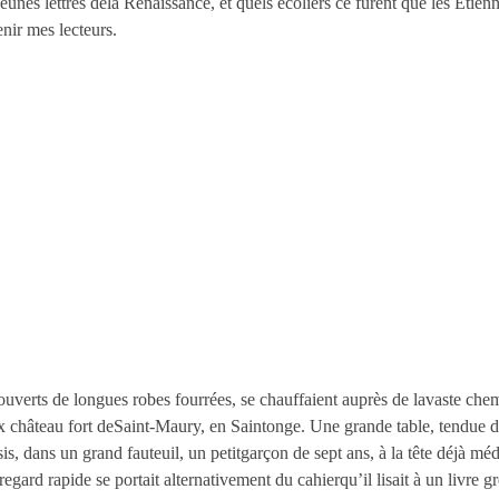
 jeunes lettrés dela Renaissance, et quels écoliers ce furent que les Éti
enir mes lecteurs.
uverts de longues robes fourrées, se chauffaient auprès de lavaste che
ux château fort deSaint-Maury, en Saintonge. Une grande table, tendue de 
ssis, dans un grand fauteuil, un petitgarçon de sept ans, à la tête déjà méd
gard rapide se portait alternativement du cahierqu’il lisait à un livre gr