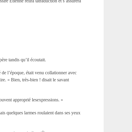
sire Étienne relira tatraduction et s’assurera
.
ère tandis qu’il écoutait.
 de l’époque, était venu collationner avec
e. « Bien, très-bien ! disait le savant
 souvent approprié lesexpressions. »
 mais quelques larmes roulaient dans ses yeux