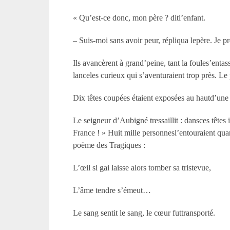
« Qu’est-ce donc, mon père ? ditl’enfant.
– Suis-moi sans avoir peur, répliqua lepère. Je p
Ils avancèrent à grand’peine, tant la foules’enta
lanceles curieux qui s’aventuraient trop près. Le 
Dix têtes coupées étaient exposées au hautd’une
Le seigneur d’Aubigné tressaillit : dansces têtes 
France ! » Huit mille personnesl’entouraient quand
poëme des Tragiques :
L’œil si gai laisse alors tomber sa tristevue,
L’âme tendre s’émeut…
Le sang sentit le sang, le cœur futtransporté.