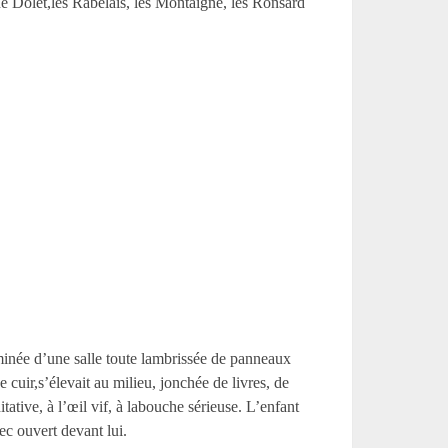
enne Dolet,les Rabelais, les Montaigne, les Ronsard
minée d’une salle toute lambrissée de panneaux
cuir,s’élevait au milieu, jonchée de livres, de
itative, à l’œil vif, à labouche sérieuse. L’enfant
ec ouvert devant lui.