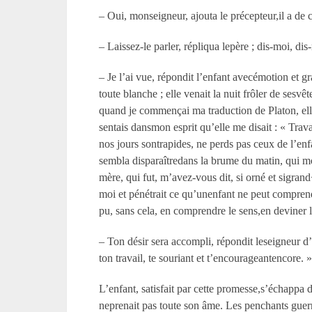
– Oui, monseigneur, ajouta le précepteur,il a de c
– Laissez-le parler, répliqua lepère ; dis-moi, d
– Je l’ai vue, répondit l’enfant avecémotion et g
toute blanche ; elle venait la nuit frôler de sesvê
quand je commençai ma traduction de Platon, elle
sentais dansmon esprit qu’elle me disait : « Trav
nos jours sontrapides, ne perds pas ceux de l’enfa
sembla disparaîtredans la brume du matin, qui mon
mère, qui fut, m’avez-vous dit, si orné et sigra
moi et pénétrait ce qu’unenfant ne peut comprendr
pu, sans cela, en comprendre le sens,en deviner l
– Ton désir sera accompli, répondit leseigneur d’
ton travail, te souriant et t’encourageantencore. 
L’enfant, satisfait par cette promesse,s’échappa 
neprenait pas toute son âme. Les penchants guerri