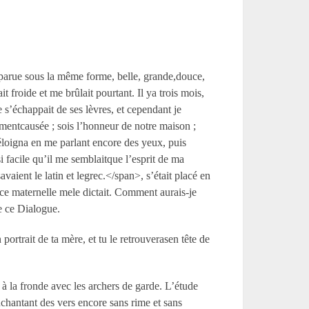
apparue sous la même forme, belle, grande,douce,
t froide et me brûlait pourtant. Il ya trois mois,
s’échappait de ses lèvres, et cependant je
rementcausée ; sois l’honneur de notre maison ;
s’éloigna en me parlant encore des yeux, puis
 facile qu’il me semblaitque l’esprit de ma
ient le latin et legrec.</span>, s’était placé en
ence maternelle mele dictait. Comment aurais-je
de ce Dialogue.
rtrait de ta mère, et tu le retrouverasen tête de
 à la fronde avec les archers de garde. L’étude
nchantant des vers encore sans rime et sans