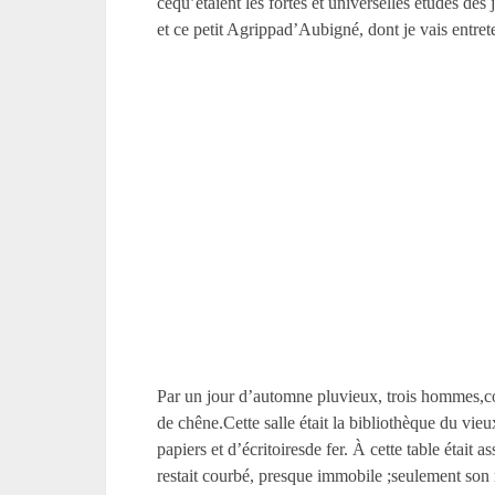
cequ’étaient les fortes et universelles études des
et ce petit Agrippad’Aubigné, dont je vais entret
Par un jour d’automne pluvieux, trois hommes,co
de chêne.Cette salle était la bibliothèque du vie
papiers et d’écritoiresde fer. À cette table était a
restait courbé, presque immobile ;seulement son re