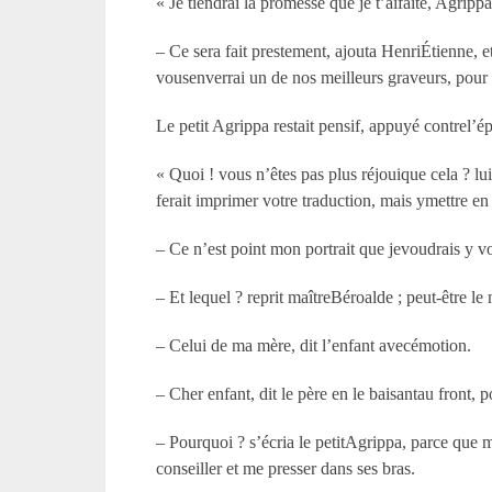
« Je tiendrai la promesse que je t’aifaite, Agripp
– Ce sera fait prestement, ajouta HenriÉtienne, e
vousenverrai un de nos meilleurs graveurs, pour 
Le petit Agrippa restait pensif, appuyé contrel’é
« Quoi ! vous n’êtes pas plus réjouique cela ? lui
ferait imprimer votre traduction, mais ymettre en 
– Ce n’est point mon portrait que jevoudrais y voi
– Et lequel ? reprit maîtreBéroalde ; peut-être le m
– Celui de ma mère, dit l’enfant avecémotion.
– Cher enfant, dit le père en le baisantau front, 
– Pourquoi ? s’écria le petitAgrippa, parce que m
conseiller et me presser dans ses bras.