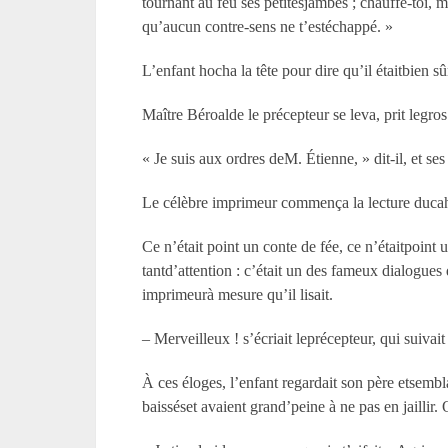
tournant au feu ses petitesjambes ; chauffe-toi, m
qu’aucun contre-sens ne t’estéchappé. »
L’enfant hocha la tête pour dire qu’il étaitbien s
Maître Béroalde le précepteur se leva, prit legros 
« Je suis aux ordres deM. Étienne, » dit-il, et se
Le célèbre imprimeur commença la lecture ducahier
Ce n’était point un conte de fée, ce n’étaitpoint
tantd’attention : c’était un des fameux dialogues 
imprimeurà mesure qu’il lisait.
– Merveilleux ! s’écriait leprécepteur, qui suivait
À ces éloges, l’enfant regardait son père etsembl
baisséset avaient grand’peine à ne pas en jaillir. 