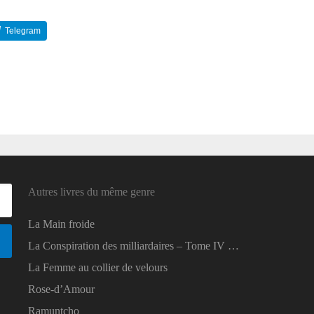
Telegram
Reddit
Autres livres du même genre
La Main froide
La Conspiration des milliardaires – Tome IV …
La Femme au collier de velours
Rose-d’Amour
Ramuntcho