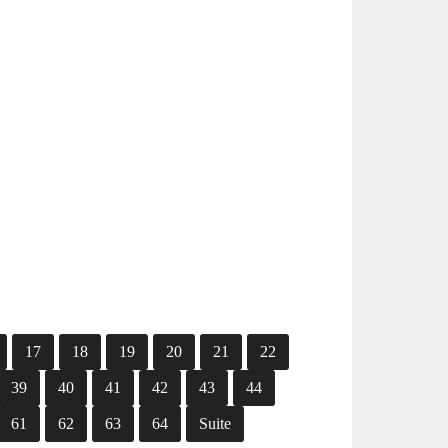
17
18
19
20
21
22
39
40
41
42
43
44
61
62
63
64
Suite