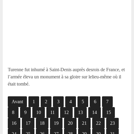
Turenne fut inhumé à Saint-Denis auprès desrois de France, et
l’armée éleva un monument à sa gloire sur lelieu-même où il
était tombé.
Avant
1
2
3
4
5
6
7
8
9
10
11
12
13
14
15
16
17
18
19
20
21
22
23
24
25
26
27
28
29
30
31