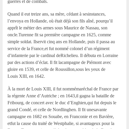
guerres et de combats.
Quand il eut treize ans, sa mère, cédant à sesinstances,
l’envoya en Hollande, où était déjà son fils aîné, pourqu’il
apprît le métier des armes sous Maurice de Nassau, son
oncle.Turenne fit sa première campagne en 1625, comme
simple soldat. Ilservit cinq ans en Hollande, puis il passa au
service de la France,et fut nommé colonel d’un régiment
d’infanterie par le cardinal deRichelieu. Il débuta en Lorraine
par des actions d’éclat. Il fit lacampagne de Piémont avec
gloire en 1539, et celle de Roussillon,sous les yeux de
Louis XIII, en 1642.
À la mort de Louis XIII, il fut nommémaréchal de France par
la régente Anne d’Autriche ; en 1643,il gagna la bataille de
Fribourg, de concert avec le duc d’Enghien,qui fut depuis le
grand Condé, et celle de Nordlinghen. Il fit unesavante
campagne en 1682 en Souabe, en Franconie et en Bavière,
etfut la cause du traité de Westphalie, si avantageux pour la