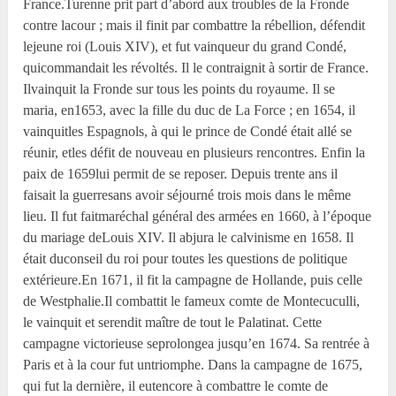
France.Turenne prit part d’abord aux troubles de la Fronde
contre lacour ; mais il finit par combattre la rébellion, défendit
lejeune roi (Louis XIV), et fut vainqueur du grand Condé,
quicommandait les révoltés. Il le contraignit à sortir de France.
Ilvainquit la Fronde sur tous les points du royaume. Il se
maria, en1653, avec la fille du duc de La Force ; en 1654, il
vainquitles Espagnols, à qui le prince de Condé était allé se
réunir, etles défit de nouveau en plusieurs rencontres. Enfin la
paix de 1659lui permit de se reposer. Depuis trente ans il
faisait la guerresans avoir séjourné trois mois dans le même
lieu. Il fut faitmaréchal général des armées en 1660, à l’époque
du mariage deLouis XIV. Il abjura le calvinisme en 1658. Il
était duconseil du roi pour toutes les questions de politique
extérieure.En 1671, il fit la campagne de Hollande, puis celle
de Westphalie.Il combattit le fameux comte de Montecuculli,
le vainquit et serendit maître de tout le Palatinat. Cette
campagne victorieuse seprolongea jusqu’en 1674. Sa rentrée à
Paris et à la cour fut untriomphe. Dans la campagne de 1675,
qui fut la dernière, il eutencore à combattre le comte de