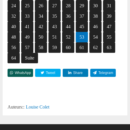
24
25
26
27
28
29
30
31
32
33
34
35
36
37
38
39
40
41
42
43
44
45
46
47
48
49
50
51
52
53
54
55
56
57
58
59
60
61
62
63
64
Suite
WhatsApp
Tweet
Share
Telegram
Reddit
Auteurs::
Louise Colet