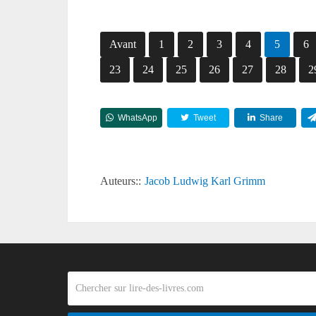
Avant
1
2
3
4
5
6
23
24
25
26
27
28
2
WhatsApp
Tweet
Share
Auteurs::
Jacob Ludwig Karl Grimm