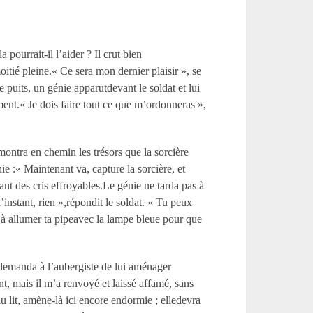
pourrait-il l’aider ? Il crut bien
oitié pleine.« Ce sera mon dernier plaisir », se
e puits, un génie apparutdevant le soldat et lui
ment.« Je dois faire tout ce que m’ordonneras »,
 montra en chemin les trésors que la sorcière
ie :« Maintenant va, capture la sorcière, et
nt des cris effroyables.Le génie ne tarda pas à
l’instant, rien »,répondit le soldat. « Tu peux
qu’à allumer ta pipeavec la lampe bleue pour que
il demanda à l’aubergiste de lui aménager
nt, mais il m’a renvoyé et laissé affamé, sans
u lit, amène-là ici encore endormie ; elledevra