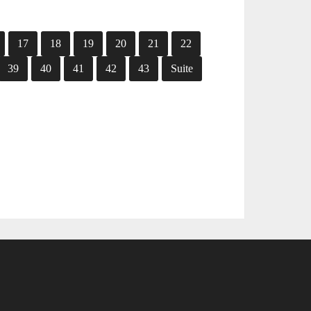
17
18
19
20
21
22
39
40
41
42
43
Suite