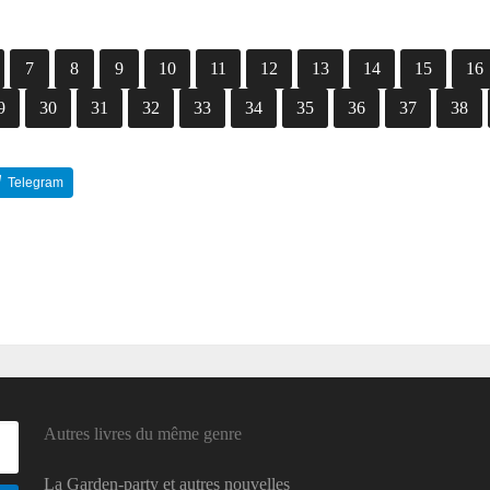
7
8
9
10
11
12
13
14
15
16
9
30
31
32
33
34
35
36
37
38
Telegram
Reddit
Autres livres du même genre
La Garden-party et autres nouvelles