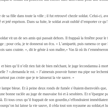
de sa fille dans toute la ville ; il fut retrouvé chezle soldat. Celui-ci, av
êté et jeté enprison. Dans sa fuite, le soldat avait oublié d’emporter ce qu
soldat vit un de ses amis qui passait dehors. Il frappaà la fenêtre pour le 
ge ; pour cela, je te donnerai un écu. » L’amipartit, puis ramena ce que 
Sois sans crainte. », dit le génie à son maître,« Vas là où ils t’emmèneron
, et bien qu’il n’eût rien fait de bien méchant, le juge lecondamna à mor
elle ? »,demanda le roi. « J’aimerais pouvoir fumer ma pipe sur lechemi
urtout pas croire que je te laisserai la vie sauve. »
 de lampe bleue. Et à peine deux ronds de fumée s’étaient-ilsenvolés que, d
e bonne raclée au juge de mauvaise foi et à sessbires. Et n’épargne pas l
et là. Et tous ceux qu’il frappait de son gourdin,s’effondraient immédiatem
ourqu’on lui laisse la vie sauve, il céda tout son royaume au soldat,et lui