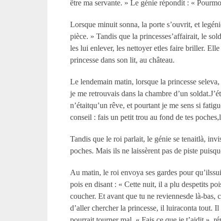
être ma servante. » Le génie répondit : « Pourmoi 
Lorsque minuit sonna, la porte s’ouvrit, et legénie
pièce. » Tandis que la princesses’affairait, le so
les lui enlever, les nettoyer etles faire briller. 
princesse dans son lit, au château.
Le lendemain matin, lorsque la princesse seleva, el
je me retrouvais dans la chambre d’un soldat.J’ét
n’étaitqu’un rêve, et pourtant je me sens si fatigu
conseil : fais un petit trou au fond de tes poches,
Tandis que le roi parlait, le génie se tenaitlà, in
poches. Mais ils ne laissèrent pas de piste puisq
Au matin, le roi envoya ses gardes pour qu’ilssuiv
pois en disant : « Cette nuit, il a plu despetits po
coucher. Et avant que tu ne reviennesde là-bas, ca
d’aller chercher la princesse, il luiraconta tout. I
pourrait tourner mal. « Fais ce que je t’aidit », 