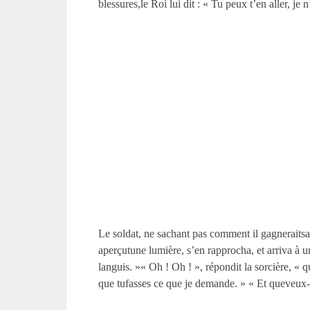
blessures,le Roi lui dit : « Tu peux t’en aller, je
Le soldat, ne sachant pas comment il gagneraitsa vi
aperçutune lumière, s’en rapprocha, et arriva à u
languis. »« Oh ! Oh ! », répondit la sorcière, « q
que tufasses ce que je demande. » « Et queveux-