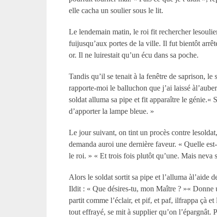
elle cacha un soulier sous le lit.
Le lendemain matin, le roi fit rechercher lesoulier 
fuijusqu’aux portes de la ville. Il fut bientôt arr
or. Il ne luirestait qu’un écu dans sa poche.
Tandis qu’il se tenait à la fenêtre de saprison, le 
rapporte-moi le balluchon que j’ai laissé àl’auber
soldat alluma sa pipe et fit apparaître le génie.« 
d’apporter la lampe bleue. »
Le jour suivant, on tint un procès contre lesoldat
demanda auroi une dernière faveur. « Quelle est-
le roi. » « Et trois fois plutôt qu’une. Mais neva s
Alors le soldat sortit sa pipe et l’alluma àl’aide
Ildit : « Que désires-tu, mon Maître ? »« Donne un
partit comme l’éclair, et pif, et paf, ilfrappa çà 
tout effrayé, se mit à supplier qu’on l’épargnât. P