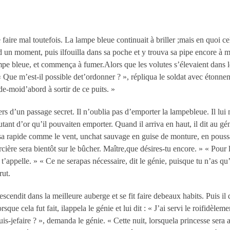
aire mal toutefois. La lampe bleue continuait à briller ;mais en quoi cela 
ied un moment, puis ilfouilla dans sa poche et y trouva sa pipe encore à m
 lampe bleue, et commença à fumer.Alors que les volutes s’élevaient dans l
« Que m’est-il possible det’ordonner ? », répliqua le soldat avec étonne
ide-moid’abord à sortir de ce puits. »
vers d’un passage secret. Il n’oublia pas d’emporter la lampebleue. Il lui
ant d’or qu’il pouvaiten emporter. Quand il arriva en haut, il dit au gén
ssa rapide comme le vent, unchat sauvage en guise de monture, en poussa
orcière sera bientôt sur le bûcher. Maître,que désires-tu encore. » « Pour 
 je t’appelle. » « Ce ne serapas nécessaire, dit le génie, puisque tu n’as 
rut.
 descendit dans la meilleure auberge et se fit faire debeaux habits. Puis 
e cela fut fait, ilappela le génie et lui dit : « J’ai servi le roifidèleme
s-jefaire ? », demanda le génie. « Cette nuit, lorsquela princesse sera a