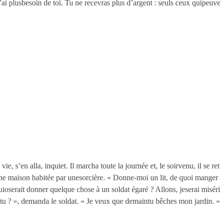
 n’ai plusbesoin de toi. Tu ne recevras plus d’argent : seuls ceux quipeuv
e, s’en alla, inquiet. Il marcha toute la journée et, le soirvenu, il se re
ne maison habitée par unesorcière. « Donne-moi un lit, de quoi manger et 
uioserait donner quelque chose à un soldat égaré ? Allons, jeserai miséric
tu ? », demanda le soldat. « Je veux que demaintu bêches mon jardin. 