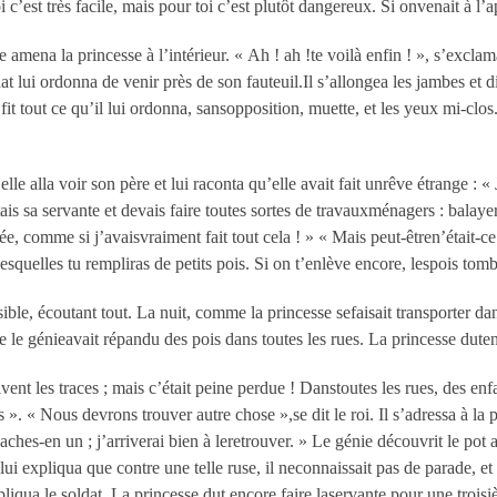
c’est très facile, mais pour toi c’est plutôt dangereux. Si onvenait à l’ap
 amena la princesse à l’intérieur. « Ah ! ah !te voilà enfin ! », s’exclama
ldat lui ordonna de venir près de son fauteuil.Il s’allongea les jambes et
Elle fit tout ce qu’il lui ordonna, sansopposition, muette, et les yeux mi-
le alla voir son père et lui raconta qu’elle avait fait unrêve étrange : « J
ais sa servante et devais faire toutes sortes de travauxménagers : balay
ée, comme si j’avaisvraiment fait tout cela ! » « Mais peut-êtren’était-ce
lesquelles tu rempliras de petits pois. Si on t’enlève encore, lespois tomb
visible, écoutant tout. La nuit, comme la princesse sefaisait transporter da
ue le génieavait répandu des pois dans toutes les rues. La princesse dute
ent les traces ; mais c’était peine perdue ! Danstoutes les rues, des enfa
is ». « Nous devrons trouver autre chose »,se dit le roi. Il s’adressa à la 
ches-en un ; j’arriverai bien à leretrouver. » Le génie découvrit le pot a
l lui expliqua que contre une telle ruse, il neconnaissait pas de parade, et 
répliqua le soldat. La princesse dut encore faire laservante pour une troi