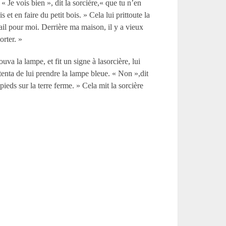
 « Je vois bien », dit la sorcière,« que tu n’en
t en faire du petit bois. » Cela lui prittoute la
vail pour moi. Derrière ma maison, il y a vieux
orter. »
ouva la lampe, et fit un signe à lasorcière, lui
t tenta de lui prendre la lampe bleue. « Non »,dit
ieds sur la terre ferme. » Cela mit la sorcière