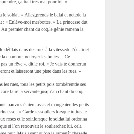
prendre, ça irait très mal pour toi. »
 le soldat. « Allez,prends le balai et nettoie la
 dit : « Enlève-moi mesbottes. » La princesse dut
clos. Au premier chant du coq,le génie ramena la
e défilais dans des rues à la vitessede l’éclair et
er la chambre, nettoyer les bottes… Ce
 pas un rêve », dit le roi. « Je vais te donnerun
eront et laisseront une piste dans les rues. »
ns les rues, tous les petits pois tombèrentde ses
ncore faire la servante jusqu’au chant du coq.
nts pauvres étaient assis et mangeaientles petits
princesse : « Garde tessouliers lorsque tu iras te
ux roses et le soir,lorsque le soldat lui ordonna
que si l’on retrouvait le soulierchez lui, cela
sième nuit. Mais avant qu’on la ramenât chezelle,