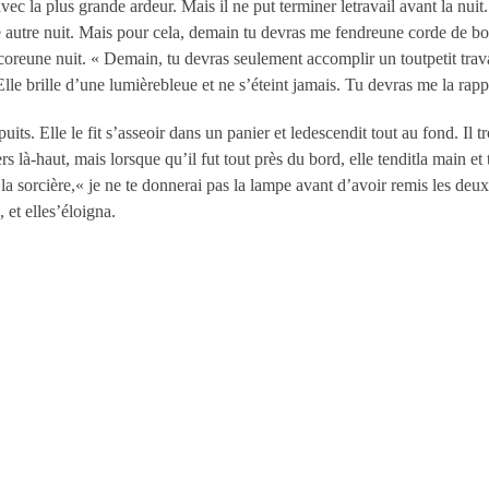
 avec la plus grande ardeur. Mais il ne put terminer letravail avant la nuit.
autre nuit. Mais pour cela, demain tu devras me fendreune corde de bois e
 encoreune nuit. « Demain, tu devras seulement accomplir un toutpetit tra
le brille d’une lumièrebleue et ne s’éteint jamais. Tu devras me la rapp
puits. Elle le fit s’asseoir dans un panier et ledescendit tout au fond. Il tr
vers là-haut, mais lorsque qu’il fut tout près du bord, elle tenditla main e
la sorcière,« je ne te donnerai pas la lampe avant d’avoir remis les deuxp
, et elles’éloigna.