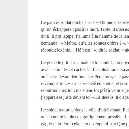
Le pauvre soldat tomba sur le sol humide, sansse f
qu’iln’échapperait pas à la mort. Triste, il s’ass
dit-il. Il prit lapipe, l’alluma à la flamme de la
demanda : « Maître, qu’elles sonttes ordres ? ». 
répondit legénie. « Hé bien ! », dit le soldat, « a
Le génie le prit par la main et le conduisitau tra
avaitaccumulés et cachés là. Le soldat ramassa aut
amène-la devant letribunal. » Peu après, elle pa
revenir, et dit : « La cause aété entendue, et la s
retourner chez toi ; maistiens-toi prêt à venir si
j’apparaisse juste devant toi ».Là-dessus, il dispa
Le soldat retourna dans la ville d’où ilvenait. Il
unechambre le plus magnifiquement possible. Lorsqu
gagne-pain.Pour cela, je me vengerai. » « Que pui