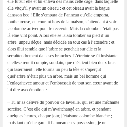
elle futsur elle et lui enleva des mains cette cage, dans laquelle
elle vitqu’il y avait un oiseau ; et cet oiseau avait la bague
dansson bec ! Elle s’empara de l’anneau qu’elle emporta,
toutheureuse, en courant hors de la maison, s’attendant à voir
lacolombe arriver pour le recevoir. Mais la colombe n’était pas
là etne vint point. Alors elle se laissa tomber au pied d’un
arbre, unpeu déçue, mais décidée en tout cas à l’attendre ; et
alors illui sembla que l’arbre se penchait sur elle et la
serraittendrement dans ses branches. L’étreinte se fit insistante
et ellese rendit compte, soudain, que c’étaient bien deux bras
qui laserraient ; elle tourna un peu la tête et s’aperçut
quel’arbre n’était plus un arbre, mais un bel homme qui
l’enlaçaitavec amour et l’embrassait de tout son cœur avant de
lui dire avecémotion. :
– Tu m’as délivré du pouvoir de lavieille, qui est une méchante
sorcière. C’est elle qui m’avaitchangé en arbre, et pendant
quelques heures, chaque jour, j’étaisune colombe blanche ;
mais tant qu’elle gardait l’anneau en sapossession, je ne