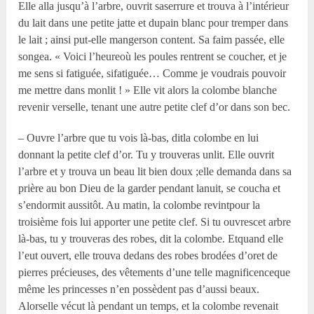
Elle alla jusqu’à l’arbre, ouvrit saserrure et trouva à l’intérieur
du lait dans une petite jatte et dupain blanc pour tremper dans
le lait ; ainsi put-elle mangerson content. Sa faim passée, elle
songea. « Voici l’heureoù les poules rentrent se coucher, et je
me sens si fatiguée, sifatiguée… Comme je voudrais pouvoir
me mettre dans monlit ! » Elle vit alors la colombe blanche
revenir verselle, tenant une autre petite clef d’or dans son bec.
– Ouvre l’arbre que tu vois là-bas, ditla colombe en lui
donnant la petite clef d’or. Tu y trouveras unlit. Elle ouvrit
l’arbre et y trouva un beau lit bien doux ;elle demanda dans sa
prière au bon Dieu de la garder pendant lanuit, se coucha et
s’endormit aussitôt. Au matin, la colombe revintpour la
troisième fois lui apporter une petite clef. Si tu ouvrescet arbre
là-bas, tu y trouveras des robes, dit la colombe. Etquand elle
l’eut ouvert, elle trouva dedans des robes brodées d’oret de
pierres précieuses, des vêtements d’une telle magnificenceque
même les princesses n’en possèdent pas d’aussi beaux.
Alorselle vécut là pendant un temps, et la colombe revenait