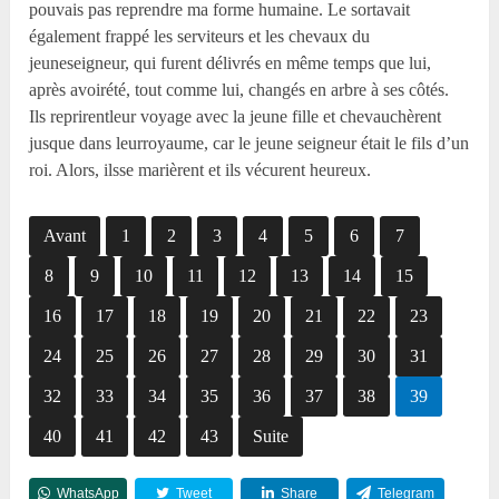
pouvais pas reprendre ma forme humaine. Le sortavait
également frappé les serviteurs et les chevaux du
jeuneseigneur, qui furent délivrés en même temps que lui,
après avoirété, tout comme lui, changés en arbre à ses côtés.
Ils reprirentleur voyage avec la jeune fille et chevauchèrent
jusque dans leurroyaume, car le jeune seigneur était le fils d’un
roi. Alors, ilsse marièrent et ils vécurent heureux.
Avant
1
2
3
4
5
6
7
8
9
10
11
12
13
14
15
16
17
18
19
20
21
22
23
24
25
26
27
28
29
30
31
32
33
34
35
36
37
38
39
40
41
42
43
Suite
WhatsApp
Tweet
Share
Telegram