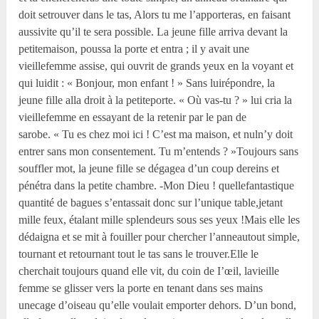
doit setrouver dans le tas, Alors tu me l’apporteras, en faisant
aussivite qu’il te sera possible. La jeune fille arriva devant la
petitemaison, poussa la porte et entra ; il y avait une
vieillefemme assise, qui ouvrit de grands yeux en la voyant et
qui luidit : « Bonjour, mon enfant ! » Sans luirépondre, la
jeune fille alla droit à la petiteporte. « Où vas-tu ? » lui cria la
vieillefemme en essayant de la retenir par le pan de
sarobe. « Tu es chez moi ici ! C’est ma maison, et nuln’y doit
entrer sans mon consentement. Tu m’entends ? »Toujours sans
souffler mot, la jeune fille se dégagea d’un coup dereins et
pénétra dans la petite chambre. -Mon Dieu ! quellefantastique
quantité de bagues s’entassait donc sur l’unique table,jetant
mille feux, étalant mille splendeurs sous ses yeux !Mais elle les
dédaigna et se mit à fouiller pour chercher l’anneautout simple,
tournant et retournant tout le tas sans le trouver.Elle le
cherchait toujours quand elle vit, du coin de I’œil, lavieille
femme se glisser vers la porte en tenant dans ses mains
unecage d’oiseau qu’elle voulait emporter dehors. D’un bond,