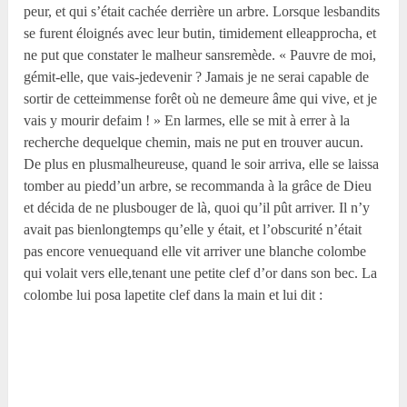
peur, et qui s’était cachée derrière un arbre. Lorsque lesbandits
se furent éloignés avec leur butin, timidement elleapprocha, et
ne put que constater le malheur sansremède. « Pauvre de moi,
gémit-elle, que vais-jedevenir ? Jamais je ne serai capable de
sortir de cetteimmense forêt où ne demeure âme qui vive, et je
vais y mourir defaim ! » En larmes, elle se mit à errer à la
recherche dequelque chemin, mais ne put en trouver aucun.
De plus en plusmalheureuse, quand le soir arriva, elle se laissa
tomber au piedd’un arbre, se recommanda à la grâce de Dieu
et décida de ne plusbouger de là, quoi qu’il pût arriver. Il n’y
avait pas bienlongtemps qu’elle y était, et l’obscurité n’était
pas encore venuequand elle vit arriver une blanche colombe
qui volait vers elle,tenant une petite clef d’or dans son bec. La
colombe lui posa lapetite clef dans la main et lui dit :