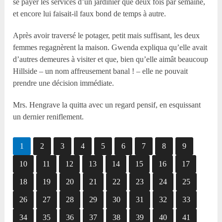
se payer les services d’un jardinier que deux fois par semaine,
et encore lui faisait-il faux bond de temps à autre.
Après avoir traversé le potager, petit mais suffisant, les deux
femmes regagnèrent la maison. Gwenda expliqua qu’elle avait
d’autres demeures à visiter et que, bien qu’elle aimât beaucoup
Hillside – un nom affreusement banal ! – elle ne pouvait
prendre une décision immédiate.
Mrs. Hengrave la quitta avec un regard pensif, en esquissant
un dernier reniflement.
1
2
3
4
5
6
7
8
9
10
11
12
13
14
15
16
17
18
19
20
21
22
23
24
25
26
27
28
29
30
31
32
33
34
35
36
37
38
39
40
41