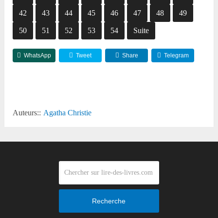
42
43
44
45
46
47
48
49
50
51
52
53
54
Suite
WhatsApp
Tweet
Share
Telegram
Reddit
Auteurs::
Agatha Christie
Recherche