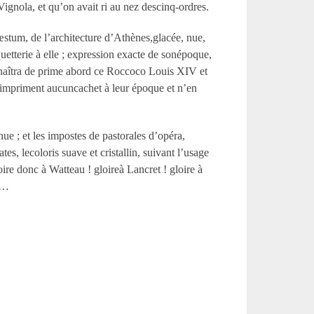
Vignola, et qu’on avait ri au nez descinq-ordres.
 Pœstum, de l’architecture d’Athènes,glacée, nue,
quetterie à elle ; expression exacte de sonépoque,
connaîtra de prime abord ce Roccoco Louis XIV et
’impriment aucuncachet à leur époque et n’en
e ; et les impostes de pastorales d’opéra,
s, lecoloris suave et cristallin, suivant l’usage
ire donc à Watteau ! gloireà Lancret ! gloire à
 !…