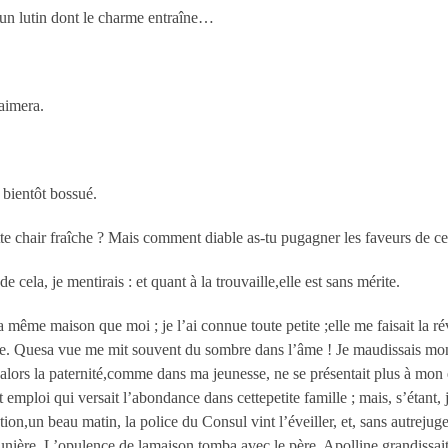
 un lutin dont le charme entraîne…
’aimera.
t bientôt bossué.
tte chair fraîche ? Mais comment diable as-tu pugagner les faveurs de cet
 cela, je mentirais : et quant à la trouvaille,elle est sans mérite.
 même maison que moi ; je l’ai connue toute petite ;elle me faisait la r
gnée. Quesa vue me mit souvent du sombre dans l’âme ! Je maudissais monc
; alors la paternité,comme dans ma jeunesse, ne se présentait plus à mon
t emploi qui versait l’abondance dans cettepetite famille ; mais, s’étan
on,un beau matin, la police du Consul vint l’éveiller, et, sans autrejug
unière. L’opulence de lamaison tomba avec le père. Apolline grandissait