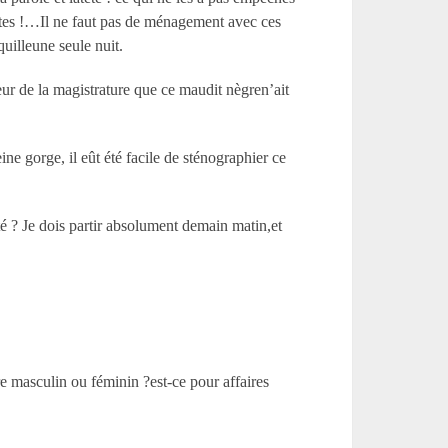
êtes !…Il ne faut pas de ménagement avec ces
quilleune seule nuit.
neur de la magistrature que ce maudit nègren’ait
e gorge, il eût été facile de sténographier ce
té ? Je dois partir absolument demain matin,et
re masculin ou féminin ?est-ce pour affaires