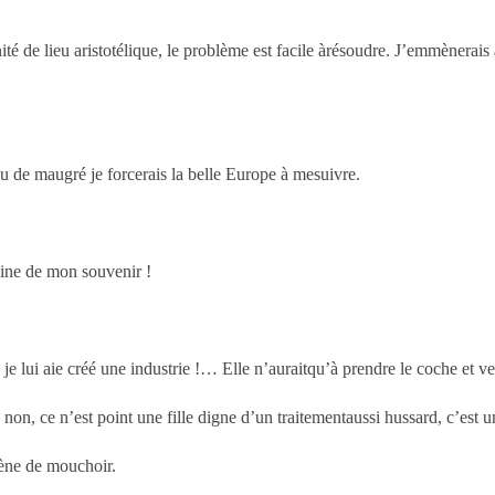
té de lieu aristotélique, le problème est facile àrésoudre. J’emmènerais 
 ou de maugré je forcerais la belle Europe à mesuivre.
leine de mon souvenir !
 lui aie créé une industrie !… Elle n’auraitqu’à prendre le coche et ven
on, ce n’est point une fille digne d’un traitementaussi hussard, c’est u
scène de mouchoir.