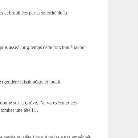
 et brouillées par la sonorité de la
puis assez long-temps cette fonction à lacour
rgentière faisait nègre et jouait
onne sur la Grève, j’ai vu exécuter ces
r tomber une tête !…
 parole et latête ! ce qui ne les a pas empêchés