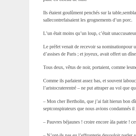
Ils étaient goulûment penchés sur la table,semblan
sallecontrefaisaient les grognements d’un porc.
L’un était moins qu’un loup, c’était unaccusateur 
Le préfet venait de recevoir sa nominationpour un
d’assises de Paris ; et joyeux, avait offert un dî
Tous deux, vêtus de noir, portaient, comme lesméd
Comme ils parlaient assez bas, et souvent labouche
l’aristocraterentré – ne put attraper au vol que 
– Mon cher Bertholin, que j’ai fait hierun bon 
septconspirateurs que nous avions condamnés il y
– Pauvres béjaunes ! croire encore àla patrie ! 
– N’ont-ils pas eu l’effronterie devouloir parler