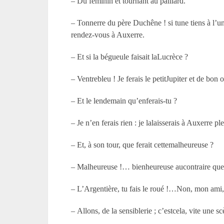
– Du féminin et tournant au paillard.
– Tonnerre du père Duchêne ! si tune tiens à l’uni
rendez-vous à Auxerre.
– Et si la bégueule faisait laLucrèce ?
– Ventrebleu ! Je ferais le petitJupiter et de bon
– Et le lendemain qu’enferais-tu ?
– Je n’en ferais rien : je lalaisserais à Auxerre p
– Et, à son tour, que ferait cettemalheureuse ?
– Malheureuse !… bienheureuse aucontraire que je
– L’Argentière, tu fais le roué !…Non, mon ami, n
– Allons, de la sensiblerie ; c’estcela, vite une 