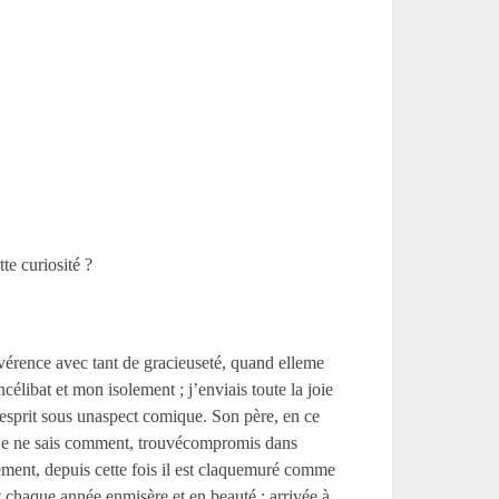
te curiosité ?
évérence avec tant de gracieuseté, quand elleme
élibat et mon isolement ; j’enviais toute la joie
 esprit sous unaspect comique. Son père, en ce
t, je ne sais comment, trouvécompromis dans
ement, depuis cette fois il est claquemuré comme
 chaque année enmisère et en beauté ; arrivée à