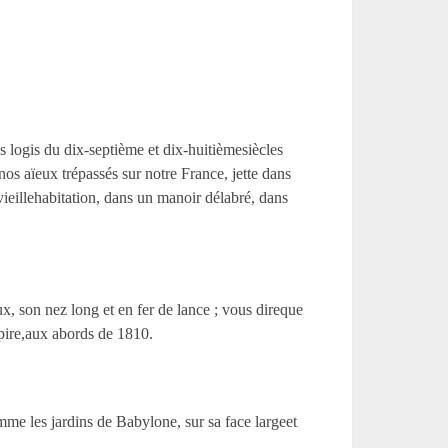
es logis du dix-septième et dix-huitièmesiècles
nos aïeux trépassés sur notre France, jette dans
 vieillehabitation, dans un manoir délabré, dans
x, son nez long et en fer de lance ; vous direque
mpire,aux abords de 1810.
mme les jardins de Babylone, sur sa face largeet