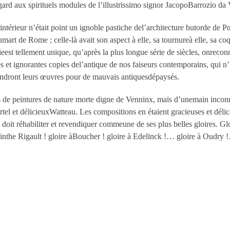
égard aux spirituels modules de l’illustrissimo signor JacopoBarrozio da 
t intérieur n’était point un ignoble pastiche del’architecture butorde de
umart de Rome ; celle-là avait son aspect à elle, sa tournureà elle, sa co
omieest tellement unique, qu’après la plus longue série de siècles, onre
s et ignorantes copies del’antique de nos faiseurs contemporains, qui n
rendront leurs œuvres pour de mauvais antiquesdépaysés.
 de peintures de nature morte digne de Venninx, mais d’unemain inconnu
l et délicieuxWatteau. Les compositions en étaient gracieuses et délicate
 doit réhabiliter et revendiquer commeune de ses plus belles gloires. Glo
inthe Rigault ! gloire àBoucher ! gloire à Edelinck !… gloire à Oudry