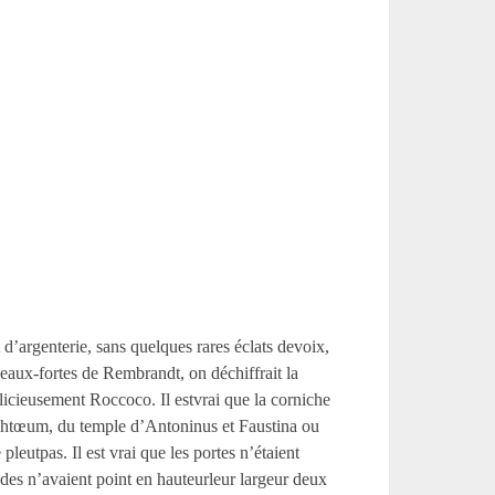
 d’argenterie, sans quelques rares éclats devoix,
seaux-fortes de Rembrandt, on déchiffrait la
licieusement Roccoco. Il estvrai que la corniche
sichtœum, du temple d’Antoninus et Faustina ou
 pleutpas. Il est vrai que les portes n’étaient
ades n’avaient point en hauteurleur largeur deux