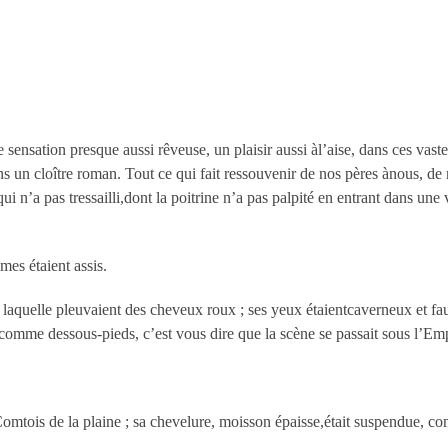
ne sensation presque aussi rêveuse, un plaisir aussi àl’aise, dans ces vast
ns un cloître roman. Tout ce qui fait ressouvenir de nos pères ànous, de 
i n’a pas tressailli,dont la poitrine n’a pas palpité en entrant dans une
mes étaient assis.
 laquelle pleuvaient des cheveux roux ; ses yeux étaientcaverneux et fau
es comme dessous-pieds, c’est vous dire que la scène se passait sous l’E
Comtois de la plaine ; sa chevelure, moisson épaisse,était suspendue, co