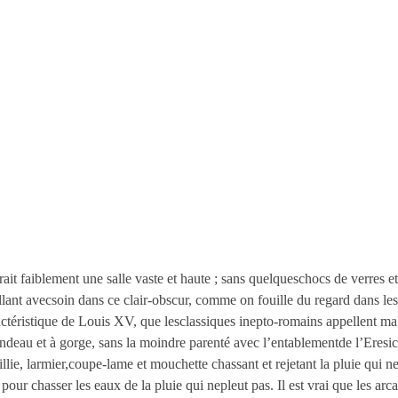
ait faiblement une salle vaste et haute ; sans quelqueschocs de verres et
illant avecsoin dans ce clair-obscur, comme on fouille du regard dans le
ctéristique de Louis XV, que lesclassiques inepto-romains appellent ma
bandeau et à gorge, sans la moindre parenté avec l’entablementde l’Ere
aillie, larmier,coupe-lame et mouchette chassant et rejetant la pluie qui ne
our chasser les eaux de la pluie qui nepleut pas. Il est vrai que les arc