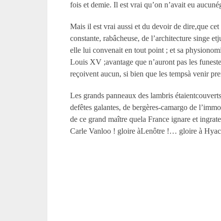
fois et demie. Il est vrai qu’on n’avait eu aucun
Mais il est vrai aussi et du devoir de dire,que ce
constante, rabâcheuse, de l’architecture singe etj
elle lui convenait en tout point ; et sa physion
Louis XV ;avantage que n’auront pas les funeste
reçoivent aucun, si bien que les tempsà venir p
Les grands panneaux des lambris étaientcouverts
defêtes galantes, de bergères-camargo de l’immorte
de ce grand maître quela France ignare et ingrate
Carle Vanloo ! gloire àLenôtre !… gloire à Hyac