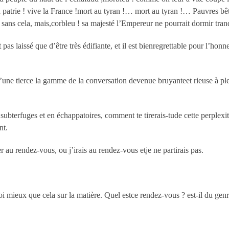
la patrie ! vive la France !mort au tyran !… mort au tyran !… Pauvres b
: sans cela, mais,corbleu ! sa majesté l’Empereur ne pourrait dormir tran
 pas laissé que d’être très édifiante, et il est bienregrettable pour l’hon
une tierce la gamme de la conversation devenue bruyanteet rieuse à plein
subterfuges et en échappatoires, comment te tirerais-tude cette perplexi
nt.
er au rendez-vous, ou j’irais au rendez-vous etje ne partirais pas.
oi mieux que cela sur la matière. Quel estce rendez-vous ? est-il du gen