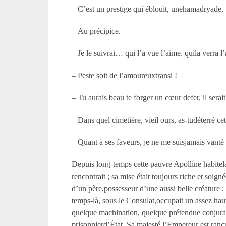
– C’est un prestige qui éblouit, unehamadryade,
– Au précipice.
– Je le suivrai… qui l’a vue l’aime, quila verra l
– Peste soit de l’amoureuxtransi !
– Tu aurais beau te forger un cœur defer, il serai
– Dans quel cimetière, vieil ours, as-tudéterré ce
– Quant à ses faveurs, je ne me suisjamais vanté de
Depuis long-temps cette pauvre Apolline habitela
rencontrait ; sa mise était toujours riche et soi
d’un père,possesseur d’une aussi belle créature 
temps-là, sous le Consulat,occupait un assez hau
quelque machination, quelque prétendue conjurati
prisonnierd’État. Sa majesté l’Empereur est ranc