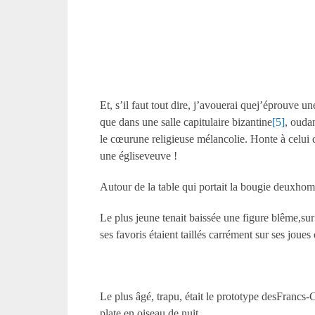
Et, s’il faut tout dire, j’avouerai quej’éprouve u
que dans une salle capitulaire bizantine
[5]
, ouda
le cœurune religieuse mélancolie. Honte à celui qu
une égliseveuve !
Autour de la table qui portait la bougie deuxhom
Le plus jeune tenait baissée une figure blême,sur
ses favoris étaient taillés carrément sur ses jou
Le plus âgé, trapu, était le prototype desFrancs-
plate en oiseau de nuit.