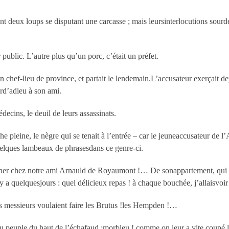
t deux loups se disputant une carcasse ; mais leursinterlocutions sourdes
public. L’autre plus qu’un porc, c’était un préfet.
 chef-lieu de province, et partait le lendemain.L’accusateur exerçait de
nerd’adieu à son ami.
ecins, le deuil de leurs assassinats.
 pleine, le nègre qui se tenait à l’entrée – car le jeuneaccusateur de l’A
quelques lambeaux de phrasesdans ce genre-ci.
dîner chez notre ami Arnauld de Royaumont !… De sonappartement, qui d
 a quelquesjours : quel délicieux repas ! à chaque bouchée, j’allaisvoi
ces messieurs voulaient faire les Brutus !les Hempden !…
 au peuple du haut de l’échafaud ;morbleu ! comme on leur a vite coupé la