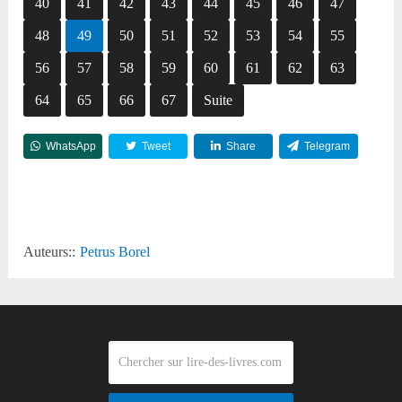
40
41
42
43
44
45
46
47
48
49
50
51
52
53
54
55
56
57
58
59
60
61
62
63
64
65
66
67
Suite
WhatsApp
Tweet
Share
Telegram
Reddit
Auteurs::
Petrus Borel