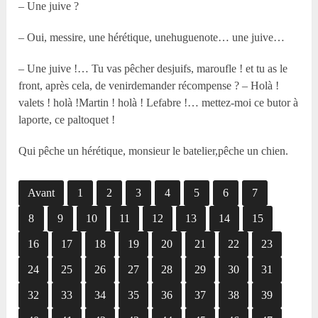
– Une juive ?
– Oui, messire, une hérétique, unehuguenote… une juive…
– Une juive !… Tu vas pêcher desjuifs, maroufle ! et tu as le
front, après cela, de venirdemander récompense ? – Holà !
valets ! holà !Martin ! holà ! Lefabre !… mettez-moi ce butor à
laporte, ce paltoquet !
Qui pêche un hérétique, monsieur le batelier,pêche un chien.
Avant
1
2
3
4
5
6
7
8
9
10
11
12
13
14
15
16
17
18
19
20
21
22
23
24
25
26
27
28
29
30
31
32
33
34
35
36
37
38
39