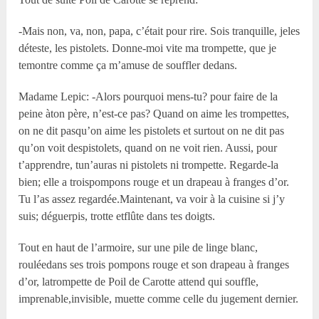
-Mais non, va, non, papa, c’était pour rire. Sois tranquille, jeles
déteste, les pistolets. Donne-moi vite ma trompette, que je
temontre comme ça m’amuse de souffler dedans.
Madame Lepic: -Alors pourquoi mens-tu? pour faire de la
peine àton père, n’est-ce pas? Quand on aime les trompettes,
on ne dit pasqu’on aime les pistolets et surtout on ne dit pas
qu’on voit despistolets, quand on ne voit rien. Aussi, pour
t’apprendre, tun’auras ni pistolets ni trompette. Regarde-la
bien; elle a troispompons rouge et un drapeau à franges d’or.
Tu l’as assez regardée.Maintenant, va voir à la cuisine si j’y
suis; déguerpis, trotte etflûte dans tes doigts.
Tout en haut de l’armoire, sur une pile de linge blanc,
rouléedans ses trois pompons rouge et son drapeau à franges
d’or, latrompette de Poil de Carotte attend qui souffle,
imprenable,invisible, muette comme celle du jugement dernier.