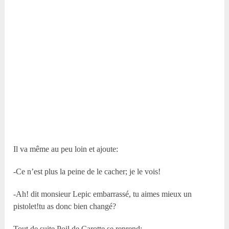
Il va même au peu loin et ajoute:
-Ce n’est plus la peine de le cacher; je le vois!
-Ah! dit monsieur Lepic embarrassé, tu aimes mieux un
pistolet!tu as donc bien changé?
Tout de suite Poil de Carotte se reprend: