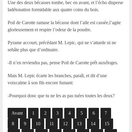
Une des deux bécasses tombe, bec en avant, et l’écho disperse
ladétonation formidable aux quatre coins du bois.
Poil de Carotte ramase la bécasse dont l’aile est cassée,l’agite
glorieusement et respire l’odeur de la poudre.
Pyrame accourt, précédant M. Lepic, qui ne s’attarde ni ne
sehâte plus que d’ordinaire.
-Il n’en reviendra pas, pense Poil de Carotte prêt auxéloges.
Mais M. Lepic écarte les branches, paraît, et dit d’une
voixcalme à son fils encore fumant:
-Pourquoi donc que tu ne les as pas tuées toutes les deux?
Avant
1
2
3
4
5
6
7
8
9
10
11
12
13
14
15