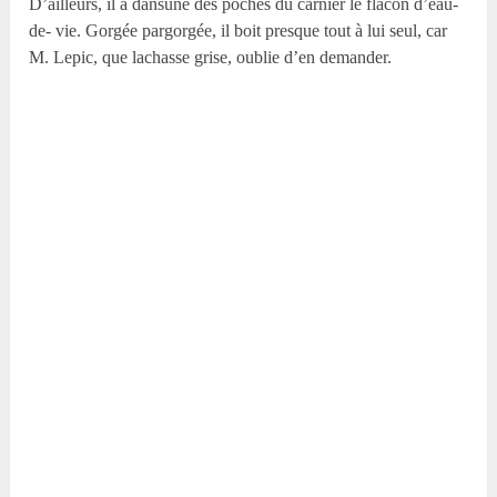
D’ailleurs, il a dansune des poches du carnier le flacon d’eau-
de- vie. Gorgée pargorgée, il boit presque tout à lui seul, car
M. Lepic, que lachasse grise, oublie d’en demander.