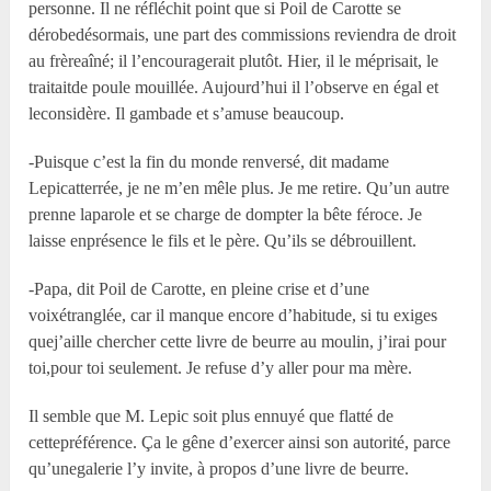
personne. Il ne réfléchit point que si Poil de Carotte se
dérobedésormais, une part des commissions reviendra de droit
au frèreaîné; il l’encouragerait plutôt. Hier, il le méprisait, le
traitaitde poule mouillée. Aujourd’hui il l’observe en égal et
leconsidère. Il gambade et s’amuse beaucoup.
-Puisque c’est la fin du monde renversé, dit madame
Lepicatterrée, je ne m’en mêle plus. Je me retire. Qu’un autre
prenne laparole et se charge de dompter la bête féroce. Je
laisse enprésence le fils et le père. Qu’ils se débrouillent.
-Papa, dit Poil de Carotte, en pleine crise et d’une
voixétranglée, car il manque encore d’habitude, si tu exiges
quej’aille chercher cette livre de beurre au moulin, j’irai pour
toi,pour toi seulement. Je refuse d’y aller pour ma mère.
Il semble que M. Lepic soit plus ennuyé que flatté de
cettepréférence. Ça le gêne d’exercer ainsi son autorité, parce
qu’unegalerie l’y invite, à propos d’une livre de beurre.