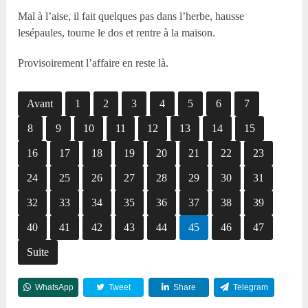
Mal à l’aise, il fait quelques pas dans l’herbe, hausse
lesépaules, tourne le dos et rentre à la maison.
Provisoirement l’affaire en reste là.
Avant
1
2
3
4
5
6
7
8
9
10
11
12
13
14
15
16
17
18
19
20
21
22
23
24
25
26
27
28
29
30
31
32
33
34
35
36
37
38
39
40
41
42
43
44
45
46
47
Suite
WhatsApp
Tweet
Share
Telegram