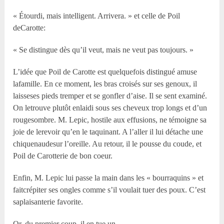
« Étourdi, mais intelligent. Arrivera. » et celle de Poil
deCarotte:
« Se distingue dès qu’il veut, mais ne veut pas toujours. »
L’idée que Poil de Carotte est quelquefois distingué amuse
lafamille. En ce moment, les bras croisés sur ses genoux, il
laisseses pieds tremper et se gonfler d’aise. Il se sent examiné.
On letrouve plutôt enlaidi sous ses cheveux trop longs et d’un
rougesombre. M. Lepic, hostile aux effusions, ne témoigne sa
joie de lerevoir qu’en le taquinant. A l’aller il lui détache une
chiquenaudesur l’oreille. Au retour, il le pousse du coude, et
Poil de Carotterie de bon coeur.
Enfin, M. Lepic lui passe la main dans les « bourraquins » et
faitcrépiter ses ongles comme s’il voulait tuer des poux. C’est
saplaisanterie favorite.
Or, du premier coup, il en tue un.