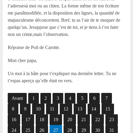
l’adressesà moi ou au chien. La forme même de ton écriture
me paraîtmodifiée, et la disposition des lignes, la quantité de
majusculesme déconcertent. Bref, tu as l’air de te moquer de
quelqu’un. Jesuppose que c’est de toi, et je tiens à t’en faire
non un crime,mais l’observation.
Réponse de Poil de Carotte.
Mon cher papa,
Un mot à la hâte pour t’expliquer ma dernière lettre. Tu ne
t’espas aperçu qu’elle était en vers.
Avant
1
2
3
4
5
6
7
8
9
10
11
12
13
14
15
16
17
18
19
20
21
22
23
24
25
26
27
28
29
30
31