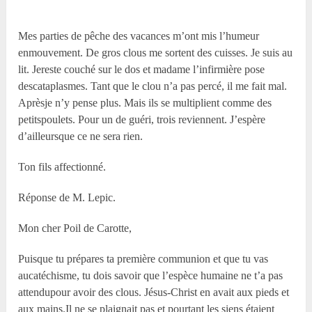
Mes parties de pêche des vacances m’ont mis l’humeur
enmouvement. De gros clous me sortent des cuisses. Je suis au
lit. Jereste couché sur le dos et madame l’infirmière pose
descataplasmes. Tant que le clou n’a pas percé, il me fait mal.
Aprèsje n’y pense plus. Mais ils se multiplient comme des
petitspoulets. Pour un de guéri, trois reviennent. J’espère
d’ailleursque ce ne sera rien.
Ton fils affectionné.
Réponse de M. Lepic.
Mon cher Poil de Carotte,
Puisque tu prépares ta première communion et que tu vas
aucatéchisme, tu dois savoir que l’espèce humaine ne t’a pas
attendupour avoir des clous. Jésus-Christ en avait aux pieds et
aux mains.Il ne se plaignait pas et pourtant les siens étaient