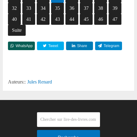
32
33
34
35
36
37
38
39
40
41
42
43
44
45
46
47
Suite
WhatsApp
Tweet
Share
Telegram
Reddit
Auteurs::
Jules Renard