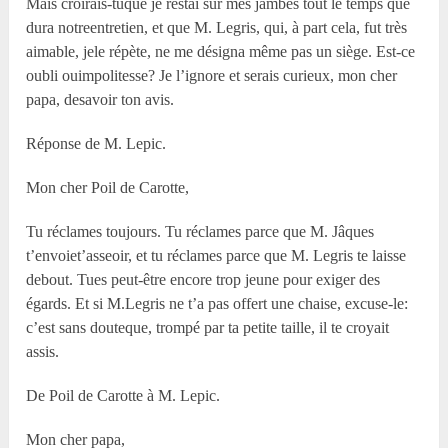
Mais croirais-tuque je restai sur mes jambes tout le temps que
dura notreentretien, et que M. Legris, qui, à part cela, fut très
aimable, jele répète, ne me désigna même pas un siège. Est-ce
oubli ouimpolitesse? Je l’ignore et serais curieux, mon cher
papa, desavoir ton avis.
Réponse de M. Lepic.
Mon cher Poil de Carotte,
Tu réclames toujours. Tu réclames parce que M. Jâques
t’envoiet’asseoir, et tu réclames parce que M. Legris te laisse
debout. Tues peut-être encore trop jeune pour exiger des
égards. Et si M.Legris ne t’a pas offert une chaise, excuse-le:
c’est sans douteque, trompé par ta petite taille, il te croyait
assis.
De Poil de Carotte à M. Lepic.
Mon cher papa,