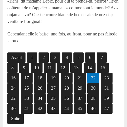
-Tiens, dit madame Lepic, pour qui te prends-tu, pierrot? Ilt’en
coûterait de m’appeler « maman » comme tout le monde? A-t-
onjamais vu? C’est encoure blanc de bec et sale de nez et ça
veutfaire l’original!
Cependant elle le baise, une fois, au front, pour ne pas fairede
jaloux.
Avant
1
2
3
4
5
6
7
8
9
10
11
12
13
14
15
16
17
18
19
20
21
22
23
24
25
26
27
28
29
30
31
32
33
34
35
36
37
38
39
40
41
42
43
44
45
46
47
Suite