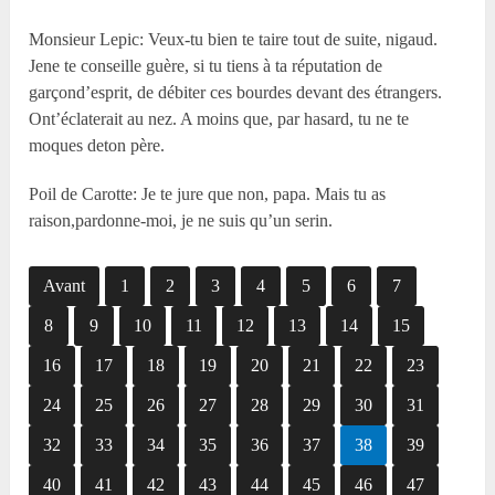
Monsieur Lepic: Veux-tu bien te taire tout de suite, nigaud.
Jene te conseille guère, si tu tiens à ta réputation de
garçond’esprit, de débiter ces bourdes devant des étrangers.
Ont’éclaterait au nez. A moins que, par hasard, tu ne te
moques deton père.
Poil de Carotte: Je te jure que non, papa. Mais tu as
raison,pardonne-moi, je ne suis qu’un serin.
Avant
1
2
3
4
5
6
7
8
9
10
11
12
13
14
15
16
17
18
19
20
21
22
23
24
25
26
27
28
29
30
31
32
33
34
35
36
37
38
39
40
41
42
43
44
45
46
47