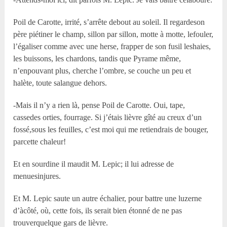
Poil de Carotte, irrité, s’arrête debout au soleil. Il regardeson
père piétiner le champ, sillon par sillon, motte à motte, lefouler,
l’égaliser comme avec une herse, frapper de son fusil leshaies,
les buissons, les chardons, tandis que Pyrame même,
n’enpouvant plus, cherche l’ombre, se couche un peu et
halète, toute salangue dehors.
-Mais il n’y a rien là, pense Poil de Carotte. Oui, tape,
cassedes orties, fourrage. Si j’étais lièvre gîté au creux d’un
fossé,sous les feuilles, c’est moi qui me retiendrais de bouger,
parcette chaleur!
Et en sourdine il maudit M. Lepic; il lui adresse de
menuesinjures.
Et M. Lepic saute un autre échalier, pour battre une luzerne
d’àcôté, où, cette fois, ils serait bien étonné de ne pas
trouverquelque gars de lièvre.