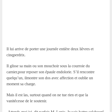
Il lui arrive de porter une journée entière deux lièvres et
cinqperdrix.
Il glisse sa main ou son mouchoir sous la courroie du
carnier,pour reposer son épaule endolorie. S’il rencontre
quelqu’un, ilmontre son dos avec affection et oublie un
moment sa charge.
Mais il est las, surtout quand on ne tue rien et que la
vanitécesse de le soutenir.
-Attends-moi ici, dit parfois M. Lepic. Je vais battre celabouré.