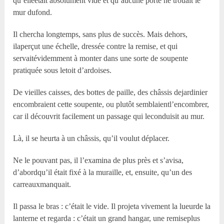
qu’elleétait absolument vide et qu’aucune porte ne trouait le
mur dufond.
Il chercha longtemps, sans plus de succès. Mais dehors,
ilaperçut une échelle, dressée contre la remise, et qui
servaitévidemment à monter dans une sorte de soupente
pratiquée sous letoit d’ardoises.
De vieilles caisses, des bottes de paille, des châssis dejardinier
encombraient cette soupente, ou plutôt semblaientl’encombrer,
car il découvrit facilement un passage qui leconduisit au mur.
Là, il se heurta à un châssis, qu’il voulut déplacer.
Ne le pouvant pas, il l’examina de plus près et s’avisa,
d’abordqu’il était fixé à la muraille, et, ensuite, qu’un des
carreauxmanquait.
Il passa le bras : c’était le vide. Il projeta vivement la lueurde la
lanterne et regarda : c’était un grand hangar, une remiseplus