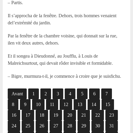
– Partis.
Il s’approcha de la fenêtre. Dehors, trois hommes venaient
del’extrémité du jardin.
Par la fenêtre de la chambre voisine, qui donnait sur la rue,
ilen vit deux autres, dehors.
Et il songea à Dieudonné, au Joufflu, à Louis de
Malreichsurtout, qui devait rôder invisible et formidable.
– Bigre, murmura-t-il, je commence à croire que je suisfichu.
Avant
1
2
3
4
5
6
7
8
9
10
11
12
13
14
15
16
17
18
19
20
21
22
23
24
25
26
27
28
29
30
31