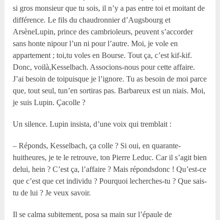
si gros monsieur que tu sois, il n’y a pas entre toi et moitant de
différence. Le fils du chaudronnier d’Augsbourg et
ArsèneLupin, prince des cambrioleurs, peuvent s’accorder
sans honte nipour l’un ni pour l’autre. Moi, je vole en
appartement ; toi,tu voles en Bourse. Tout ça, c’est kif-kif.
Donc, voilà,Kesselbach. Associons-nous pour cette affaire.
J’ai besoin de toipuisque je l’ignore. Tu as besoin de moi parce
que, tout seul, tun’en sortiras pas. Barbareux est un niais. Moi,
je suis Lupin. Çacolle ?
Un silence. Lupin insista, d’une voix qui tremblait :
– Réponds, Kesselbach, ça colle ? Si oui, en quarante-
huitheures, je te le retrouve, ton Pierre Leduc. Car il s’agit bien
delui, hein ? C’est ça, l’affaire ? Mais répondsdonc ! Qu’est-ce
que c’est que cet individu ? Pourquoi lecherches-tu ? Que sais-
tu de lui ? Je veux savoir.
Il se calma subitement, posa sa main sur l’épaule de