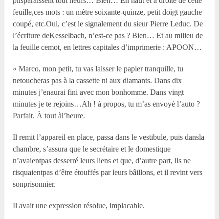
plisparaissent tout neufs… Bien… En haut et à droite de cette
feuille,ces mots : un mètre soixante-quinze, petit doigt gauche
coupé, etc.Oui, c’est le signalement du sieur Pierre Leduc. De
l’écriture deKesselbach, n’est-ce pas ? Bien… Et au milieu de
la feuille cemot, en lettres capitales d’imprimerie : APOON…
« Marco, mon petit, tu vas laisser le papier tranquille, tu
netoucheras pas à la cassette ni aux diamants. Dans dix
minutes j’enaurai fini avec mon bonhomme. Dans vingt
minutes je te rejoins…Ah ! à propos, tu m’as envoyé l’auto ?
Parfait. À tout àl’heure.
Il remit l’appareil en place, passa dans le vestibule, puis dansla
chambre, s’assura que le secrétaire et le domestique
n’avaientpas desserré leurs liens et que, d’autre part, ils ne
risquaientpas d’être étouffés par leurs bâillons, et il revint vers
sonprisonnier.
Il avait une expression résolue, implacable.