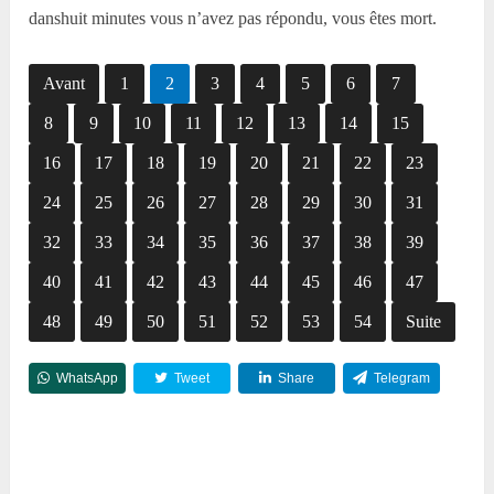
danshuit minutes vous n’avez pas répondu, vous êtes mort.
Avant
1
2
3
4
5
6
7
8
9
10
11
12
13
14
15
16
17
18
19
20
21
22
23
24
25
26
27
28
29
30
31
32
33
34
35
36
37
38
39
40
41
42
43
44
45
46
47
48
49
50
51
52
53
54
Suite
WhatsApp
Tweet
Share
Telegram
Reddit