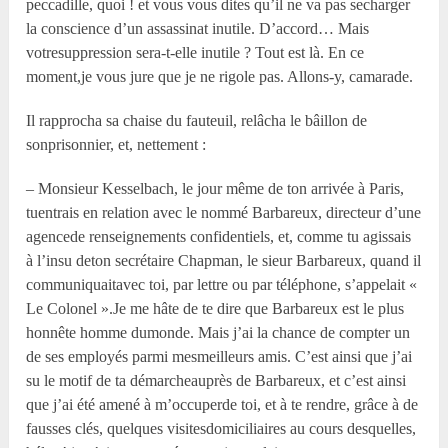
peccadille, quoi ! et vous vous dites qu’il ne va pas secharger
la conscience d’un assassinat inutile. D’accord… Mais
votresuppression sera-t-elle inutile ? Tout est là. En ce
moment,je vous jure que je ne rigole pas. Allons-y, camarade.
Il rapprocha sa chaise du fauteuil, relâcha le bâillon de
sonprisonnier, et, nettement :
– Monsieur Kesselbach, le jour même de ton arrivée à Paris,
tuentrais en relation avec le nommé Barbareux, directeur d’une
agencede renseignements confidentiels, et, comme tu agissais
à l’insu deton secrétaire Chapman, le sieur Barbareux, quand il
communiquaitavec toi, par lettre ou par téléphone, s’appelait «
Le Colonel ».Je me hâte de te dire que Barbareux est le plus
honnête homme dumonde. Mais j’ai la chance de compter un
de ses employés parmi mesmeilleurs amis. C’est ainsi que j’ai
su le motif de ta démarcheauprès de Barbareux, et c’est ainsi
que j’ai été amené à m’occuperde toi, et à te rendre, grâce à de
fausses clés, quelques visitesdomiciliaires au cours desquelles,