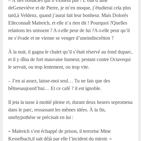
– À des obstacles qui n’existent pas ! L’état d’âme
deGeneviève et de Pierre, je m’en moque, j’étudierai cela plus
tard,à Veldenz, quand j’aurai fait leur bonheur. Mais Dolorès
Elleconnaît Malreich, et elle n’a rien dit ! Pourquoi ?Quelles
relations les unissent ? A-t-elle peur de lui ?A-t-elle peur qu’il
ne s’évade et ne vienne se venger d’uneindiscrétion ?
À la nuit, il gagna le chalet qu’il s’était réservé au fond duparc,
et il y dîna de fort mauvaise humeur, pestant contre Octavequi
le servait, ou trop lentement, ou trop vite.
– J’en ai assez, laisse-moi seul… Tu ne fais que des
bêtisesaujourd’hui… Et ce café ? il est ignoble.
Il jeta la tasse à moitié pleine et, durant deux heures sepromena
dans le parc, ressassant les mêmes idées. À la fin,
unehypothèse se précisait en lui :
« Malreich s’est échappé de prison, il terrorise Mme
Kesselbach,il sait déjà par elle l’incident du miroir. »