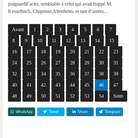
poignardd’acier, semblable à celui qui avait frappé M.
Kesselbach, Chapman,Altenheim, et tant d’autres…
Avant
1
2
3
4
5
6
7
8
9
10
11
12
13
14
15
16
17
18
19
20
21
22
23
24
25
26
27
28
29
30
31
32
33
34
35
36
37
38
39
40
41
42
43
44
45
46
47
48
49
50
51
52
53
54
Suite
WhatsApp
Tweet
Share
Telegram
Reddit