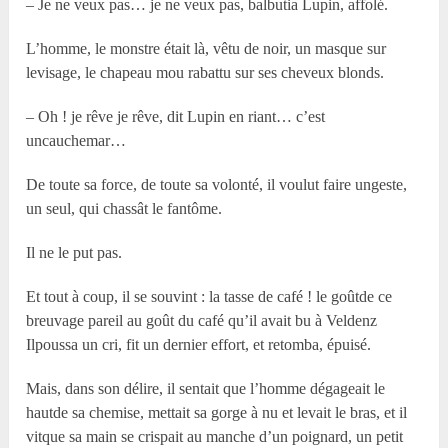
– Je ne veux pas… je ne veux pas, balbutia Lupin, affolé.
L’homme, le monstre était là, vêtu de noir, un masque sur
levisage, le chapeau mou rabattu sur ses cheveux blonds.
– Oh ! je rêve je rêve, dit Lupin en riant… c’est
uncauchemar…
De toute sa force, de toute sa volonté, il voulut faire ungeste,
un seul, qui chassât le fantôme.
Il ne le put pas.
Et tout à coup, il se souvint : la tasse de café ! le goûtde ce
breuvage pareil au goût du café qu’il avait bu à Veldenz
Ilpoussa un cri, fit un dernier effort, et retomba, épuisé.
Mais, dans son délire, il sentait que l’homme dégageait le
hautde sa chemise, mettait sa gorge à nu et levait le bras, et il
vitque sa main se crispait au manche d’un poignard, un petit