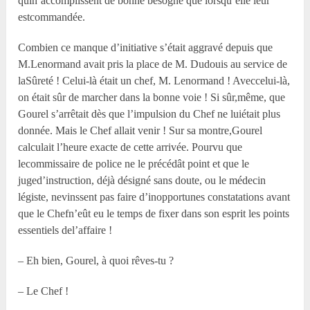
quin’accomplissent de bonne besogne que lorsqu’elle leur
estcommandée.
Combien ce manque d’initiative s’était aggravé depuis que
M.Lenormand avait pris la place de M. Dudouis au service de
laSûreté ! Celui-là était un chef, M. Lenormand ! Aveccelui-là,
on était sûr de marcher dans la bonne voie ! Si sûr,même, que
Gourel s’arrêtait dès que l’impulsion du Chef ne luiétait plus
donnée. Mais le Chef allait venir ! Sur sa montre,Gourel
calculait l’heure exacte de cette arrivée. Pourvu que
lecommissaire de police ne le précédât point et que le
juged’instruction, déjà désigné sans doute, ou le médecin
légiste, nevinssent pas faire d’inopportunes constatations avant
que le Chefn’eût eu le temps de fixer dans son esprit les points
essentiels del’affaire !
– Eh bien, Gourel, à quoi rêves-tu ?
– Le Chef !