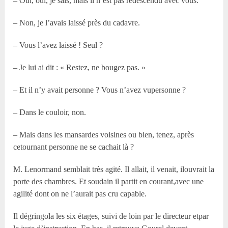
– Oui, oui, je sais, mais il n’est pas redescendu avec vous.
– Non, je l’avais laissé près du cadavre.
– Vous l’avez laissé ! Seul ?
– Je lui ai dit : « Restez, ne bougez pas. »
– Et il n’y avait personne ? Vous n’avez vupersonne ?
– Dans le couloir, non.
– Mais dans les mansardes voisines ou bien, tenez, après
cetournant personne ne se cachait là ?
M. Lenormand semblait très agité. Il allait, il venait, ilouvrait la
porte des chambres. Et soudain il partit en courant,avec une
agilité dont on ne l’aurait pas cru capable.
Il dégringola les six étages, suivi de loin par le directeur etpar