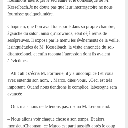
nousallons interroger le secrétaire et le domestique de M.
Kesselbach.Je ne doute pas que leur interrogatoire ne nous
fournisse quelquelumière.
Chapman, que l’on avait transporté dans sa propre chambre,
àgauche du salon, ainsi qu’Edwards, était déjà remis de
sesépreuves. Il exposa par le menu les événements de la veille,
lesinquiétudes de M. Kesselbach, la visite annoncée du soi-
disantcolonel, et enfin raconta l’agression dont ils avaient
étévictimes.
– Ah ! ah ! s’écria M. Formerie, il y a uncomplice ! et vous
avez entendu son nom… Marco, dites-vous…Ceci est très
important. Quand nous tiendrons le complice, labesogne sera
avancée
– Oui, mais nous ne le tenons pas, risqua M. Lenormand.
– Nous allons voir chaque chose à son temps. Et alors,
monsieurChapman, ce Marco est parti aussitôt après le coup