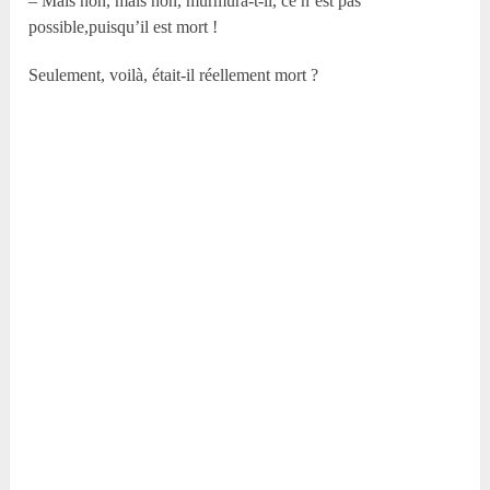
– Mais non, mais non, murmura-t-il, ce n’est pas
possible,puisqu’il est mort !
Seulement, voilà, était-il réellement mort ?