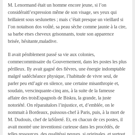
M. Lenormand était un homme encore jeune, si l’on
considéraitl’expression même de son visage, ses yeux qui
brillaient sous seslunettes ; mais c’était presque un vieillard si
l’on notaitson dos voûté, sa peau sèche comme jaunie à la cire,
sa barbe etses cheveux grisonnants, toute son apparence
brisée, hésitante,maladive.
Il avait péniblement passé sa vie aux colonies,
commecommissaire du Gouvernement, dans les postes les plus
périlleux. Ily avait gagné des fièvres, une énergie indomptable
malgré sadéchéance physique, l’habitude de vivre seul, de
parler peu etd’agir en silence, une certaine misanthropie et,
soudain, verscinquante-cinq ans, à la suite de la fameuse
affaire des troisEspagnols de Biskra, la grande, la juste
notoriété. On réparaitalors l’injustice, et, d’emblée, on le
nommait à Bordeaux, puissous-chef à Paris, puis, à la mort de
M. Dudouis, chef de laSûreté. Et, en chacun de ces postes, il
avait montré une inventionsi curieuse dans les procédés, de
telles ressources, des qualitéssi neuves, si originales, et surtout