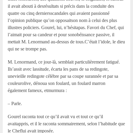
il avait abouti à desrésultats si précis dans la conduite des
quatre ou cinq derniersscandales qui avaient passionné
l’opinion publique qu’on opposaitson nom à celui des plus
illustres policiers. Gourel, lui, n’hésitapas. Favori du Chef, qui
l’aimait pour sa candeur et pour sonobéissance passive, il
mettait M. Lenormand au-dessus de tous.C’était l’idole, le dieu
qui ne se trompe pas.
M. Lenormand, ce jour-là, semblait particulièrement fatigué.
Ils’assit avec lassitude, écarta les pans de sa redingote,
unevieille redingote célèbre par sa coupe surannée et par sa
couleurolive, dénoua son foulard, un foulard marron
également fameux, etmurmura :
– Parle.
Gourel raconta tout ce qu’il avait vu et tout ce qu’il
avaitappris, et il le raconta sommairement, selon l’habitude que
le Cheflui avait imposée.