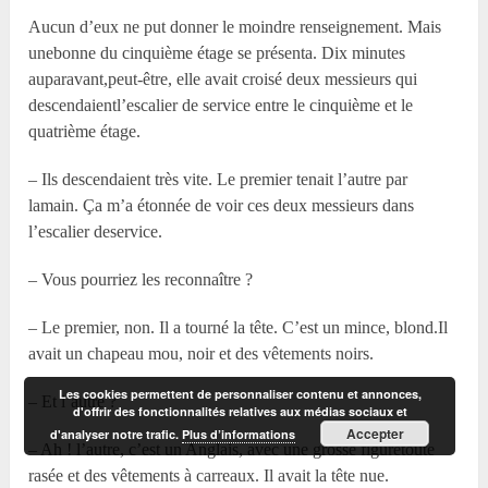
Aucun d’eux ne put donner le moindre renseignement. Mais
unebonne du cinquième étage se présenta. Dix minutes
auparavant,peut-être, elle avait croisé deux messieurs qui
descendaientl’escalier de service entre le cinquième et le
quatrième étage.
– Ils descendaient très vite. Le premier tenait l’autre par
lamain. Ça m’a étonnée de voir ces deux messieurs dans
l’escalier deservice.
– Vous pourriez les reconnaître ?
– Le premier, non. Il a tourné la tête. C’est un mince, blond.Il
avait un chapeau mou, noir et des vêtements noirs.
Les cookies permettent de personnaliser contenu et annonces,
– Et l’autre ?
d'offrir des fonctionnalités relatives aux médias sociaux et
Accepter
d'analyser notre trafic.
Plus d’informations
– Ah ! l’autre, c’est un Anglais, avec une grosse figuretoute
rasée et des vêtements à carreaux. Il avait la tête nue.