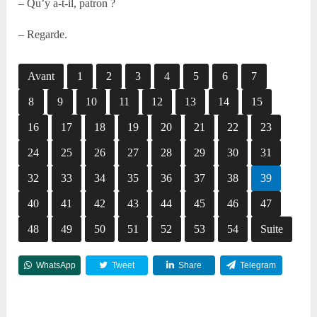
– Qu’y a-t-il, patron ?
– Regarde.
Avant
1
2
3
4
5
6
7
8
9
10
11
12
13
14
15
16
17
18
19
20
21
22
23
24
25
26
27
28
29
30
31
32
33
34
35
36
37
38
39
40
41
42
43
44
45
46
47
48
49
50
51
52
53
54
Suite
WhatsApp
Tweet
Share
Telegram
Reddit