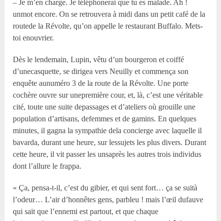
– Je m’en charge. Je téléphonerai que tu es malade. Ah !
unmot encore. On se retrouvera à midi dans un petit café de la
routede la Révolte, qu’on appelle le restaurant Buffalo. Mets-
toi enouvrier.
Dès le lendemain, Lupin, vêtu d’un bourgeron et coiffé
d’unecasquette, se dirigea vers Neuilly et commença son
enquête aunuméro 3 de la route de la Révolte. Une porte
cochère ouvre sur unepremière cour, et, là, c’est une véritable
cité, toute une suite depassages et d’ateliers où grouille une
population d’artisans, defemmes et de gamins. En quelques
minutes, il gagna la sympathie dela concierge avec laquelle il
bavarda, durant une heure, sur lessujets les plus divers. Durant
cette heure, il vit passer les unsaprès les autres trois individus
dont l’allure le frappa.
« Ça, pensa-t-il, c’est du gibier, et qui sent fort… ça se suità
l’odeur… L’air d’honnêtes gens, parbleu ! mais l’œil dufauve
qui sait que l’ennemi est partout, et que chaque