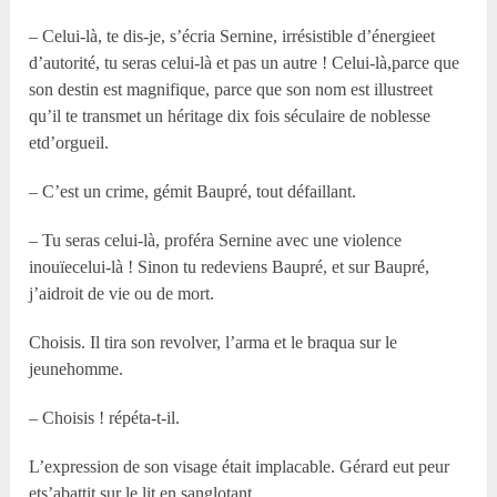
– Celui-là, te dis-je, s’écria Sernine, irrésistible d’énergieet
d’autorité, tu seras celui-là et pas un autre ! Celui-là,parce que
son destin est magnifique, parce que son nom est illustreet
qu’il te transmet un héritage dix fois séculaire de noblesse
etd’orgueil.
– C’est un crime, gémit Baupré, tout défaillant.
– Tu seras celui-là, proféra Sernine avec une violence
inouïecelui-là ! Sinon tu redeviens Baupré, et sur Baupré,
j’aidroit de vie ou de mort.
Choisis. Il tira son revolver, l’arma et le braqua sur le
jeunehomme.
– Choisis ! répéta-t-il.
L’expression de son visage était implacable. Gérard eut peur
ets’abattit sur le lit en sanglotant.