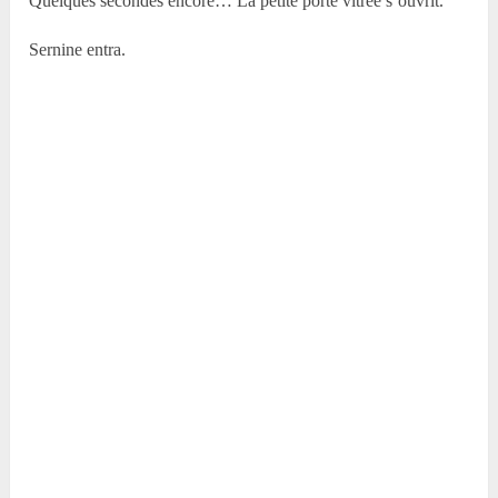
Quelques secondes encore… La petite porte vitrée s’ouvrit.
Sernine entra.