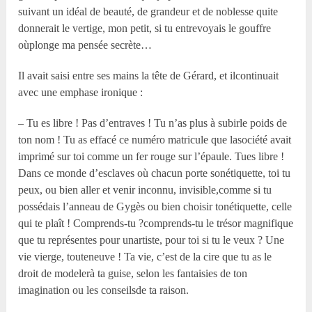
suivant un idéal de beauté, de grandeur et de noblesse quite
donnerait le vertige, mon petit, si tu entrevoyais le gouffre
oùplonge ma pensée secrète…
Il avait saisi entre ses mains la tête de Gérard, et ilcontinuait
avec une emphase ironique :
– Tu es libre ! Pas d’entraves ! Tu n’as plus à subirle poids de
ton nom ! Tu as effacé ce numéro matricule que lasociété avait
imprimé sur toi comme un fer rouge sur l’épaule. Tues libre !
Dans ce monde d’esclaves où chacun porte sonétiquette, toi tu
peux, ou bien aller et venir inconnu, invisible,comme si tu
possédais l’anneau de Gygès ou bien choisir tonétiquette, celle
qui te plaît ! Comprends-tu ?comprends-tu le trésor magnifique
que tu représentes pour unartiste, pour toi si tu le veux ? Une
vie vierge, touteneuve ! Ta vie, c’est de la cire que tu as le
droit de modelerà ta guise, selon les fantaisies de ton
imagination ou les conseilsde ta raison.