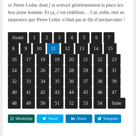
ce Pierre Leduc dont j’ai octroyé généreusement la place àce
bon jeune homme. Et ça, c’est embêtant… Car, enfin, rien ne
meprouve que Pierre Leduc n’était pas le fils d’uncharcutier !
Avant
1
2
3
4
5
6
7
8
9
10
11
12
13
14
15
16
17
18
19
20
21
22
23
24
25
26
27
28
29
30
31
32
33
34
35
36
37
38
39
40
41
42
43
44
45
46
47
48
49
50
51
52
53
54
Suite
WhatsApp
Tweet
Share
Telegram
Reddit