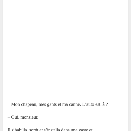
– Mon chapeau, mes gants et ma canne. L’auto est là ?
– Oui, monsieur.
Il s’habilla, sortit et s’installa dans une vaste et