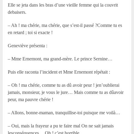
Elle se jeta dans les bras d’une vieille femme qui la couvrit
debaisers.
– Ah ! ma chérie, ma chérie, que s’est-il passé ?Comme tu es
en retard ; toi si exacte !
Geneviève présenta :
– Mme Ernemont, ma grand-mère. Le prince Sernine…
Puis elle raconta l’incident et Mme Ernemont répétait :
– Oh ! ma chérie, comme tu as dû avoir peur ! jen’oublierai
jamais, monsieur, je vous le jure… Mais comme tu as dûavoir
peur, ma pauvre chérie !
– Allons, bonne-maman, tranquillise-toi puisque me voilà…
– Oui, mais la frayeur a pu te faire mal On ne sait jamais
lesconséquences… Oh ! c’est horrible…