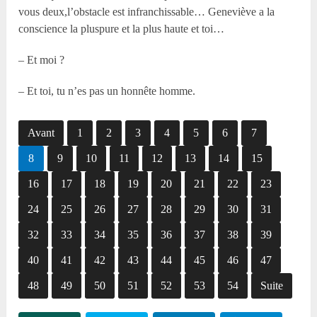
vous deux,l’obstacle est infranchissable… Geneviève a la
conscience la pluspure et la plus haute et toi…
– Et moi ?
– Et toi, tu n’es pas un honnête homme.
Avant
1
2
3
4
5
6
7
8
9
10
11
12
13
14
15
16
17
18
19
20
21
22
23
24
25
26
27
28
29
30
31
32
33
34
35
36
37
38
39
40
41
42
43
44
45
46
47
48
49
50
51
52
53
54
Suite