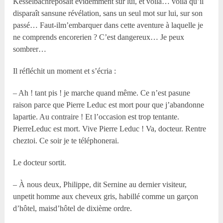
Kesselbachreposait évidemment sur lui, et voilà… voilà qu’il
disparaît sansune révélation, sans un seul mot sur lui, sur son
passé… Faut-ilm’embarquer dans cette aventure à laquelle je
ne comprends encorerien ? C’est dangereux… Je peux
sombrer…
Il réfléchit un moment et s’écria :
– Ah ! tant pis ! je marche quand même. Ce n’est pasune
raison parce que Pierre Leduc est mort pour que j’abandonne
lapartie. Au contraire ! Et l’occasion est trop tentante.
PierreLeduc est mort. Vive Pierre Leduc ! Va, docteur. Rentre
cheztoi. Ce soir je te téléphonerai.
Le docteur sortit.
– À nous deux, Philippe, dit Sernine au dernier visiteur,
unpetit homme aux cheveux gris, habillé comme un garçon
d’hôtel, maisd’hôtel de dixième ordre.