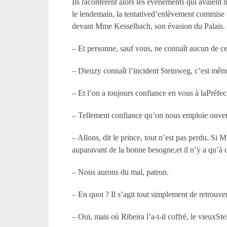
Ils racontèrent alors les événements qui avaient
le lendemain, la tentatived’enlèvement commise pa
devant Mme Kesselbach, son évasion du Palais.
– Et personne, sauf vous, ne connaît aucun de ce
– Dieuzy connaît l’incident Steinweg, c’est même
– Et l’on a toujours confiance en vous à laPréfec
– Tellement confiance qu’on nous emploie ouve
– Allons, dit le prince, tout n’est pas perdu. S
auparavant de la bonne besogne,et il n’y a qu’à c
– Nous aurons du mal, patron.
– En quoi ? Il s’agit tout simplement de retrouve
– Oui, mais où Ribeira l’a-t-il coffré, le vieuxSt