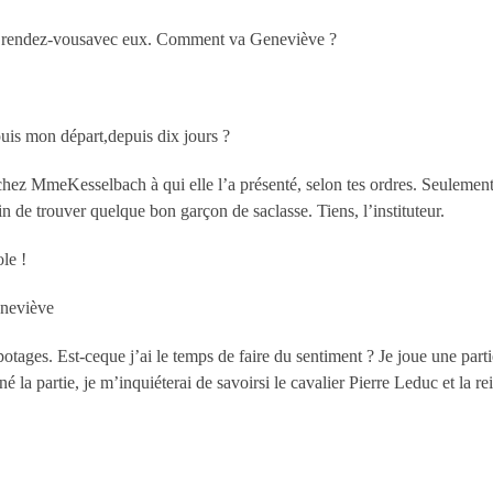
 J’ai rendez-vousavec eux. Comment va Geneviève ?
uis mon départ,depuis dix jours ?
i chez MmeKesselbach à qui elle l’a présenté, selon tes ordres. Seulement
 de trouver quelque bon garçon de saclasse. Tiens, l’instituteur.
le !
eneviève
otages. Est-ceque j’ai le temps de faire du sentiment ? Je joue une par
é la partie, je m’inquiéterai de savoirsi le cavalier Pierre Leduc et la 