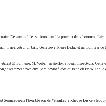
retraite. Desautomobiles stationnaient à la porte, et deux hommes allaien
ch, il aperçutsur un banc Geneviève, Pierre Leduc et un monsieur de ta
C’étaient M.Formerie, M. Weber, un greffier et deux inspecteurs. Genev
éloigna lentement avec eux. Serninevint à côté du banc où Pierre Leduc é
t Serninedepuis l’horrible soir de Versailles, et chaque fois cela leboul