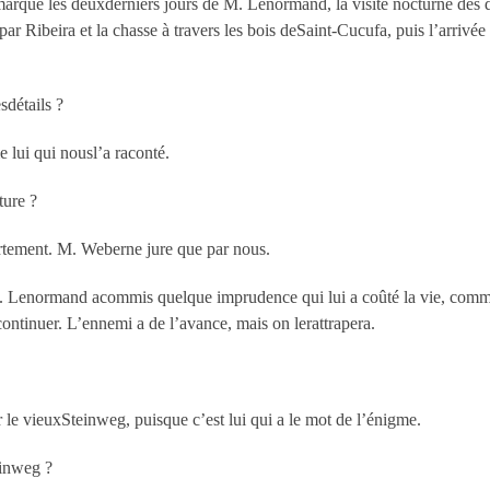
 marqué les deuxderniers jours de M. Lenormand, la visite nocturne des d
r Ribeira et la chasse à travers les bois deSaint-Cucufa, puis l’arrivée
sdétails ?
 lui qui nousl’a raconté.
ture ?
rtement. M. Weberne jure que par nous.
i M. Lenormand acommis quelque imprudence qui lui a coûté la vie, comme
ontinuer. L’ennemi a de l’avance, mais on lerattrapera.
r le vieuxSteinweg, puisque c’est lui qui a le mot de l’énigme.
einweg ?