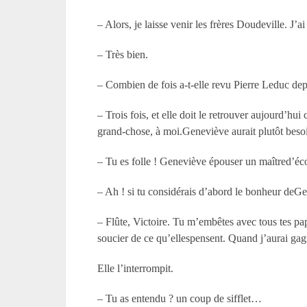
– Alors, je laisse venir les frères Doudeville.
– Très bien.
– Combien de fois a-t-elle revu Pierre Leduc dep
– Trois fois, et elle doit le retrouver aujourd’hu
grand-chose, à moi.Geneviève aurait plutôt besoin
– Tu es folle ! Geneviève épouser un maîtred’éco
– Ah ! si tu considérais d’abord le bonheur deG
– Flûte, Victoire. Tu m’embêtes avec tous tes pap
soucier de ce qu’ellespensent. Quand j’aurai gagn
Elle l’interrompit.
– Tu as entendu ? un coup de sifflet…