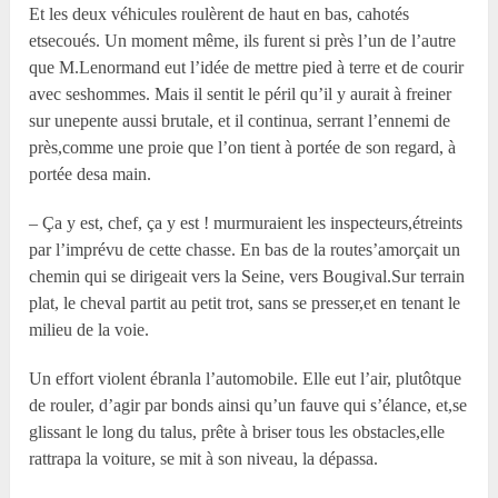
Et les deux véhicules roulèrent de haut en bas, cahotés
etsecoués. Un moment même, ils furent si près l’un de l’autre
que M.Lenormand eut l’idée de mettre pied à terre et de courir
avec seshommes. Mais il sentit le péril qu’il y aurait à freiner
sur unepente aussi brutale, et il continua, serrant l’ennemi de
près,comme une proie que l’on tient à portée de son regard, à
portée desa main.
– Ça y est, chef, ça y est ! murmuraient les inspecteurs,étreints
par l’imprévu de cette chasse. En bas de la routes’amorçait un
chemin qui se dirigeait vers la Seine, vers Bougival.Sur terrain
plat, le cheval partit au petit trot, sans se presser,et en tenant le
milieu de la voie.
Un effort violent ébranla l’automobile. Elle eut l’air, plutôtque
de rouler, d’agir par bonds ainsi qu’un fauve qui s’élance, et,se
glissant le long du talus, prête à briser tous les obstacles,elle
rattrapa la voiture, se mit à son niveau, la dépassa.