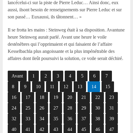
lancécelui-ci sur la piste de Pierre Leduc… Ainsi donc, eux
aussi, ilsont besoin de renseignements sur Pierre Leduc et sur
son passé… Euxaussi, ils tâtonnent… »
Il se frotta les mains : Steinweg était à sa disposition. Avantune
heure Steinweg aurait parlé. Avant une heure le voile
desténèbres qui l’opprimaient et qui faisaient de l’affaire
Kesselbachla plus angoissante et la plus impénétrable des
affaires dont ileût poursuivi la solution, ce voile serait déchiré.
Avant
1
2
3
4
5
6
7
8
9
10
11
12
13
14
15
16
17
18
19
20
21
22
23
24
25
26
27
28
29
30
31
32
33
34
35
36
37
38
39
40
41
42
43
44
45
46
47