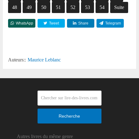
48
49
50
51
52
53
54
Suite
WhatsApp
Tweet
Share
Telegram
Reddit
Auteurs::
Maurice Leblanc
Recherche
Autres livres du même genre