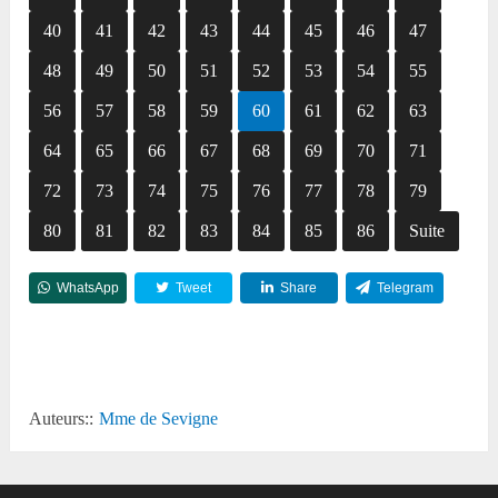
40
41
42
43
44
45
46
47
48
49
50
51
52
53
54
55
56
57
58
59
60
61
62
63
64
65
66
67
68
69
70
71
72
73
74
75
76
77
78
79
80
81
82
83
84
85
86
Suite
WhatsApp
Tweet
Share
Telegram
Reddit
Auteurs::
Mme de Sevigne