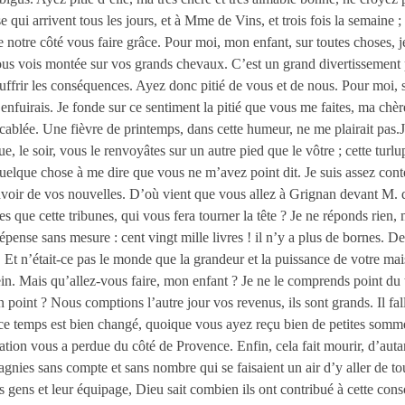
qui arrivent tous les jours, et à Mme de Vins, et trois fois la semaine ;
de notre côté vous faire grâce. Pour moi, mon enfant, sur toutes choses
vous vois montée sur vos grands chevaux. C’est un grand divertissement 
uffrir les conséquences. Ayez donc pitié de vous et de nous. Pour moi, si,
 m’enfuirais. Je fonde sur ce sentiment la pitié que vous me faites, ma ch
ccablée. Une fièvre de printemps, dans cette humeur, ne me plairait pas.
e, le soir, vous le renvoyâtes sur un autre pied que le vôtre ; cette turl
 quelque chose à me dire que vous ne m’avez point dit. Je suis assez c
’avoir de vos nouvelles. D’où vient que vous allez à Grignan devant M. d
es que cette tribunes, qui vous fera tourner la tête ? Je ne réponds rien,
dépense sans mesure : cent vingt mille livres ! il n’y a plus de bornes. D
. Et n’était-ce pas le monde que la grandeur et la puissance de votre ma
in. Mais qu’allez-vous faire, mon enfant ? Je ne le comprends point du t
 point ? Nous comptions l’autre jour vos revenus, ils sont grands. Il fall
 ; ce temps est bien changé, quoique vous ayez reçu bien de petites som
pation vous a perdue du côté de Provence. Enfin, cela fait mourir, d’auta
es sans compte et sans nombre qui se faisaient un air d’y aller de toute
s gens et leur équipage, Dieu sait combien ils ont contribué à cette co