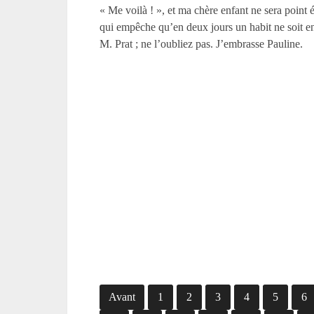
« Me voilà ! », et ma chère enfant ne sera point é
qui empêche qu’en deux jours un habit ne soit e
M. Prat ; ne l’oubliez pas. J’embrasse Pauline.
Avant
1
2
3
4
5
6