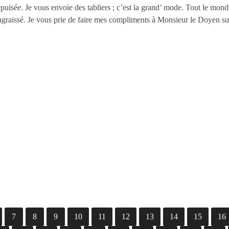
puisée. Je vous envoie des tabliers ; c’est la grand’ mode. Tout le monde 
ngraissé. Je vous prie de faire mes compliments à Monsieur le Doyen su
7
8
9
10
11
12
13
14
15
16