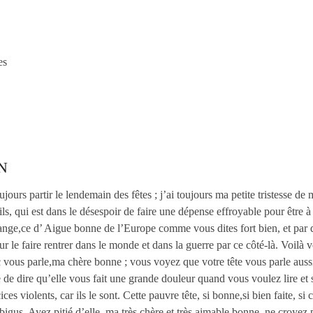
es
N
ours partir le lendemain des fêtes ; j’ai toujours ma petite tristesse d
ls, qui est dans le désespoir de faire une dépense effroyable pour être à 
Orange,ce d’ Aigue bonne de l’Europe comme vous dites fort bien, et par 
r le faire rentrer dans le monde et dans la guerre par ce côté-là. Voilà 
c vous parle,ma chère bonne ; vous voyez que votre tête vous parle auss
 de dire qu’elle vous fait une grande douleur quand vous voulez lire et su
ices violents, car ils le sont. Cette pauvre tête, si bonne,si bien faite,
mbigus. Ayez pitié d’elle, ma très chère et très aimable bonne, ne croyez