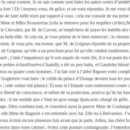
le cœur content. Je ne sais comme sont faites les autres sortes d’amiti
 la font ! Eh ! tournez-vous, de grâce, et on vous répondra. Je me veux 
ens de faire mille tours par rapport à vous ; cela me console de ma pein
, Mme et Mlles Roussereau (cela se retrouve pour les requêtes civiles)
 le Chevalier, par M. de Cavoie, m’empêchera de payer les intérêts des i
a belle-fille. Si cela est, je vous prierai de le bien remercier ; le che
nfait. Je vous prie, ma bonne, que M. de Grignan réponde de sa propre m
 de Grignan, qu’elle a un penchant pour lui qu’elle combat inutilement. E
rti ; j’aide l’impatience qu’il soit auprès de votre fils. Il n’est point d
de petites échauffourées.Chamilly a été un peu battu, et Gandelus blessé
ué trois ou quatre cents hommes. J’ai fait voir à l’abbé Bigorre votre comp
d’Angleterre vont bien ; le crédit du prince d’Orange devient tous les jou
; cette sottise fait plaisir.L’Écosse et l’Irlande sont entièrement contre 
ière liberté de conscience, et même de sa protection, pourvu qu’ils lui f
iendra ; il me semble que c’était un gros nuage épais,noir, chargé de grê
orage. Dieu conduira tout, et consolera aussi la pauvre Mme de Coulange
hez elle.Mme de Bagnols s’est enfermée avec lui. Elle ira à Brévannes. J’a
ous écrirai encore plusieurs fois avant que je parte. Adieu, ma chère 
erez dans votre cabinet ; évitez cette posture contraignante. J’entendrai 