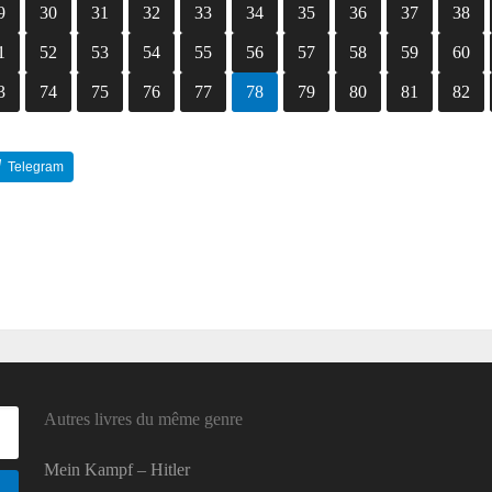
9
30
31
32
33
34
35
36
37
38
1
52
53
54
55
56
57
58
59
60
3
74
75
76
77
78
79
80
81
82
Telegram
Reddit
Autres livres du même genre
Mein Kampf – Hitler