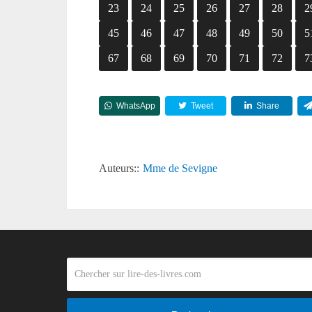
23
24
25
26
27
28
2
45
46
47
48
49
50
5
67
68
69
70
71
72
7
WhatsApp
Tweet
Share
Auteurs::
Mme de Sevigne