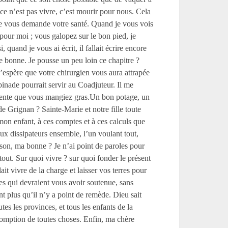
 ce n’est pas vivre, c’est mourir pour nous. Cela
, je vous demande votre santé. Quand je vous vois
pour moi ; vous galopez sur le bon pied, je
 quand je vous ai écrit, il fallait écrire encore
ère bonne. Je pousse un peu loin ce chapitre ?
J’espère que votre chirurgien vous aura attrapée
upinade pourrait servir au Coadjuteur. Il me
ontente que vous mangiez gras.Un bon potage, un
e Grignan ? Sainte-Marie et notre fille toute
 mon enfant, à ces comptes et à ces calculs que
eux dissipateurs ensemble, l’un voulant tout,
ison, ma bonne ? Je n’ai point de paroles pour
out. Sur quoi vivre ? sur quoi fonder le présent
ait vivre de la charge et laisser vos terres pour
mes qui devraient vous avoir soutenue, sans
nt plus qu’il n’y a point de remède. Dieu sait
s les provinces, et tous les enfants de la
nsomption de toutes choses. Enfin, ma chère