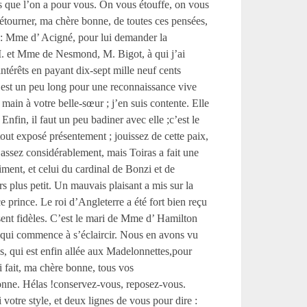
és que l’on a pour vous. On vous étouffe, on vous
détourner, ma chère bonne, de toutes ces pensées,
e : Mme d’ Acigné, pour lui demander la
,M. et Mme de Nesmond, M. Bigot, à qui j’ai
ntérêts en payant dix-sept mille neuf cents
min est un peu long pour une reconnaissance vive
ain à votre belle-sœur ; j’en suis contente. Elle
nfin, il faut un peu badiner avec elle ;c’est le
u tout exposé présentement ; jouissez de cette paix,
 assez considérablement, mais Toiras a fait une
liment, et celui du cardinal de Bonzi et de
rs plus petit. Un mauvais plaisant a mis sur la
ce prince. Le roi d’Angleterre a été fort bien reçu
ussent fidèles. C’est le mari de Mme d’ Hamilton
le, qui commence à s’éclaircir. Nous en avons vu
s, qui est enfin allée aux Madelonnettes,pour
i fait, ma chère bonne, tous vos
bonne. Hélas !conservez-vous, reposez-vous.
votre style, et deux lignes de vous pour dire :