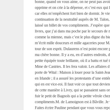
bonne, quand on vous aime, on ne peut pas avoir 
opprime et on crie à la dépense, et c’est eux qui
car elles m’empêchent fort bien de dormir. Je vi
continuation de la neutralité auprès de M. Talon
laissé un billet de vos compliments. J’espère que
livres, que j’ai dans ma poche par le secours de m
comme la mienne, mais c’est le plus digne du bie
m’écrit mille douceurs et mille agaceries pour M.
tour de son esprit. Dulaurens n’est point encore pa
ma chère bonne. Il y a eu, en d’autres endroits, 
petite équipée toute brillante, où il a battu et t
Mme de Castries. Il les fera valoir. Les affaires 
porte de Wital : Maison à louer pour la Saint-Jean 
en Irlande ; il a assuré les protestants d’une ent
qui en est vice-roi. Il faut voir ce que tout dev
de cette manière à Livry, qui se passaient sans 
fuir le petit de Bagnols qui a la petite vérole c
compliments.M. de Lamoignon est à Bâville. Je v
Faites écrire Pauline pendant que vous vous repos