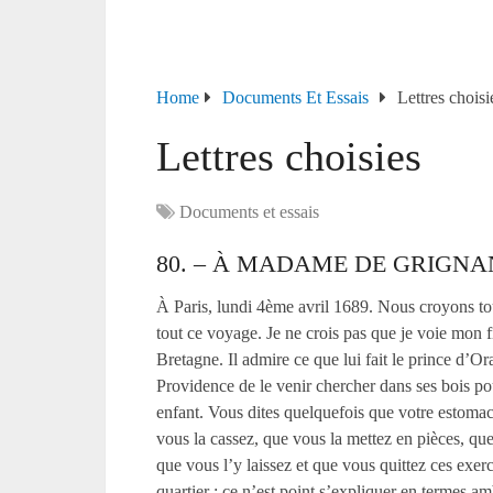
Home
Documents Et Essais
Lettres choisi
Lettres choisies
Documents et essais
80. – À MADAME DE GRIGNA
À Paris, lundi 4
ème
avril 1689. Nous croyons touj
tout ce voyage. Je ne crois pas que je voie mon fi
Bretagne. Il admire ce que lui fait le prince d’
Providence de le venir chercher dans ses bois pou
enfant. Vous dites quelquefois que votre estoma
vous la cassez, que vous la mettez en pièces, que
que vous l’y laissez et que vous quittez ces exerc
quartier ; ce n’est point s’expliquer en termes a