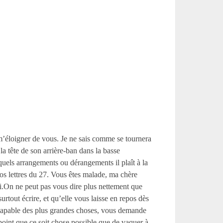
e m’éloigner de vous. Je ne sais comme se tournera
la tête de son arrière-ban dans la basse
quels arrangements ou dérangements il plaît à la
vos lettres du 27. Vous êtes malade, ma chère
i.On ne peut pas vous dire plus nettement que
rtout écrire, et qu’elle vous laisse en repos dès
 si capable des plus grandes choses, vous demande
 point que ce soit chose possible que de vaquer à