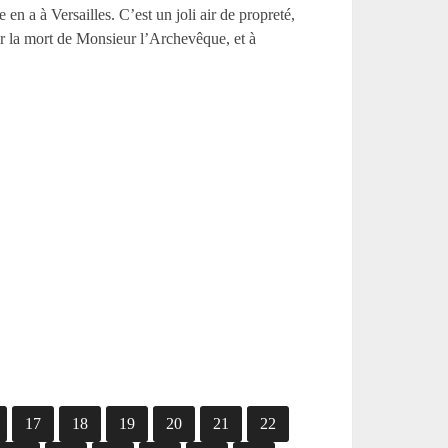
en a à Versailles. C’est un joli air de propreté,
r la mort de Monsieur l’Archevêque, et à
17
18
19
20
21
22