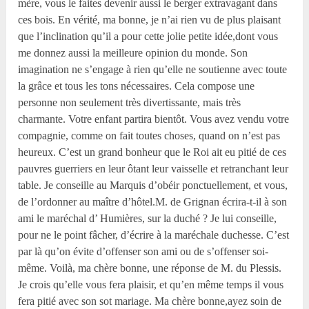
mère, vous le faites devenir aussi le berger extravagant dans
ces bois. En vérité, ma bonne, je n’ai rien vu de plus plaisant
que l’inclination qu’il a pour cette jolie petite idée,dont vous
me donnez aussi la meilleure opinion du monde. Son
imagination ne s’engage à rien qu’elle ne soutienne avec toute
la grâce et tous les tons nécessaires. Cela compose une
personne non seulement très divertissante, mais très
charmante. Votre enfant partira bientôt. Vous avez vendu votre
compagnie, comme on fait toutes choses, quand on n’est pas
heureux. C’est un grand bonheur que le Roi ait eu pitié de ces
pauvres guerriers en leur ôtant leur vaisselle et retranchant leur
table. Je conseille au Marquis d’obéir ponctuellement, et vous,
de l’ordonner au maître d’hôtel.M. de Grignan écrira-t-il à son
ami le maréchal d’ Humières, sur la duché ? Je lui conseille,
pour ne le point fâcher, d’écrire à la maréchale duchesse. C’est
par là qu’on évite d’offenser son ami ou de s’offenser soi-
même. Voilà, ma chère bonne, une réponse de M. du Plessis.
Je crois qu’elle vous fera plaisir, et qu’en même temps il vous
fera pitié avec son sot mariage. Ma chère bonne,ayez soin de