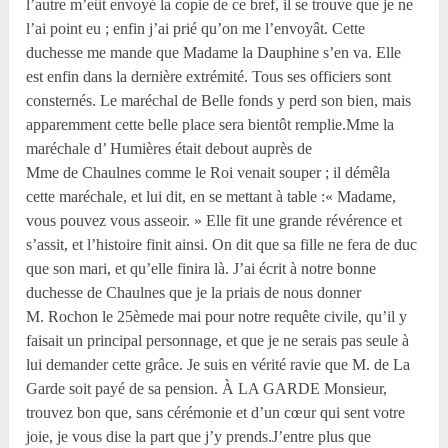
l’autre m’eût envoyé la copie de ce bref, il se trouve que je ne
l’ai point eu ; enfin j’ai prié qu’on me l’envoyât. Cette
duchesse me mande que Madame la Dauphine s’en va. Elle
est enfin dans la dernière extrémité. Tous ses officiers sont
consternés. Le maréchal de Belle fonds y perd son bien, mais
apparemment cette belle place sera bientôt remplie.Mme la
maréchale d’ Humières était debout auprès de
Mme de Chaulnes comme le Roi venait souper ; il démêla
cette maréchale, et lui dit, en se mettant à table :« Madame,
vous pouvez vous asseoir. » Elle fit une grande révérence et
s’assit, et l’histoire finit ainsi. On dit que sa fille ne fera de duc
que son mari, et qu’elle finira là. J’ai écrit à notre bonne
duchesse de Chaulnes que je la priais de nous donner
M. Rochon le 25
ème
de mai pour notre requête civile, qu’il y
faisait un principal personnage, et que je ne serais pas seule à
lui demander cette grâce. Je suis en vérité ravie que M. de La
Garde soit payé de sa pension. À LA GARDE Monsieur,
trouvez bon que, sans cérémonie et d’un cœur qui sent votre
joie, je vous dise la part que j’y prends.J’entre plus que