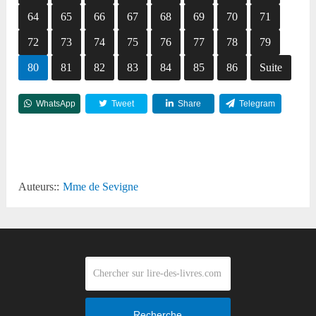
64
65
66
67
68
69
70
71
72
73
74
75
76
77
78
79
80
81
82
83
84
85
86
Suite
WhatsApp
Tweet
Share
Telegram
Reddit
Auteurs::
Mme de Sevigne
Recherche