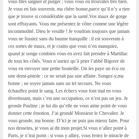
vous fîtes saigner et purger ; vous vous en trouvâtes très bien.
Je vous en fais souvenir, ma chère bonne,parce qu’il n’y a rien
que je trouve si considérable que la santé.Vos maux de gorge
sont effrayants. Vous me présentez le vôtre comme une légère
incommodité. Dieu le veuille ! Je voudrais toujours que jamais
vous ne fussiez sans du baume tranquille : il est souverain à
ces sortes de maux, et je crains que vous n’en manquiez,
quand je songe combien vous en avez fait prendre à Martillac
de tous les côtés. Vous n’auriez qu’à prier l’abbé Bigorre de
vous en envoyer une petite bouteille. On les paye un écu ou
une demi-pistole ; ce ne serait pas une affaire. Songez-y,ma
bonne ; ne soyez jamais sans un tel secours. Ne vous
échauffez point le sang. Les échecs vous font mal en vous
divertissant, mais c’est une occupation, ce n’est pas un jeu. Je
gronde Pauline ; je lui dis qu’elle ne vous aime point de vous
donner cette émotion. J’ai grondé Monsieur le Chevalier. Je
vous gronde, ma bonne. D’ici je ne puis pas mieux faire. Pour
nos desseins, je vous ai dit mon projet.Si vous n’allez point à
Paris, je n’irai point ; si vous y alliez, vous feriez le miracle de