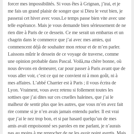
forcer mes impossibilités. Si vous êtes à Grignan, j’irai, et je
me fais un grand plaisir de songer que si Dieu le veut bien, je
passerai cet hiver avec vous.Le temps passe bien vite avec une
telle espérance. Mais je vous demande bien sérieusement de ne
rien dire à Paris de ce dessein. Ce me serait un embarras et un
chagrin dans le commerce que j’ai avec mes amies, qui
commencent déjà de souhaiter mon retour et de m’en parler.
Laissons mûrir le dessein de ce voyage de traverse, comme
une opinion probable dans Pascal. Voilà,ma chère bonne, où
nous devons en demeurer, car pour passer à Paris avant que de
vous aller voir, c’est ce qui ne convient ni à mon goût, ni à
mes affaires. L’abbé Charrier est à Paris ; il vous écrira de
Lyon. Vraiment, vous avez retenu si follement toutes les
sottises que j’ai dites sur ces cruelles haleines, que j’ai le
malheur de sentir plus que les autres, que vous m’en avez fait
rire comme si je n’en avais jamais entendu parler. Il est vrai
que j’ai le nez trop bon, et si par hasard quelqu’un de mes
amis avait empoisonné ses paroles en me parlant, je n’aurais
pas au moins à me reprocher de ne les avoir point avertis. Mais