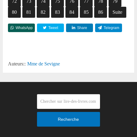
72
73
74
75
76
77
78
79
80
81
82
83
84
85
86
Suite
WhatsApp
Tweet
Share
Telegram
Reddit
Auteurs::
Mme de Sevigne
Recherche