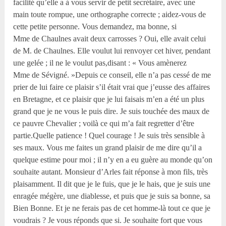
facilité qu’elle a à vous servir de petit secrétaire, avec une
main toute rompue, une orthographe correcte ; aidez-vous de
cette petite personne. Vous demandez, ma bonne, si
Mme de Chaulnes avait deux carrosses ? Oui, elle avait celui
de M. de Chaulnes. Elle voulut lui renvoyer cet hiver, pendant
une gelée ; il ne le voulut pas,disant : « Vous amènerez
Mme de Sévigné. »Depuis ce conseil, elle n’a pas cessé de me
prier de lui faire ce plaisir s’il était vrai que j’eusse des affaires
en Bretagne, et ce plaisir que je lui faisais m’en a été un plus
grand que je ne vous le puis dire. Je suis touchée des maux de
ce pauvre Chevalier ; voilà ce qui m’a fait regretter d’être
partie.Quelle patience ! Quel courage ! Je suis très sensible à
ses maux. Vous me faites un grand plaisir de me dire qu’il a
quelque estime pour moi ; il n’y en a eu guère au monde qu’on
souhaite autant. Monsieur d’Arles fait réponse à mon fils, très
plaisamment. Il dit que je le fuis, que je le hais, que je suis une
enragée mégère, une diablesse, et puis que je suis sa bonne, sa
Bien Bonne. Et je ne ferais pas de cet homme-là tout ce que je
voudrais ? Je vous réponds que si. Je souhaite fort que vous