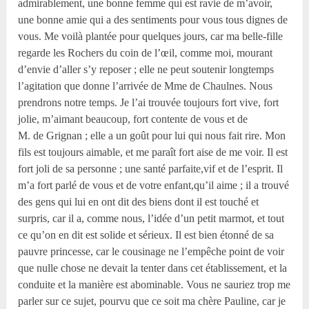
admirablement, une bonne femme qui est ravie de m’avoir,
une bonne amie qui a des sentiments pour vous tous dignes de
vous. Me voilà plantée pour quelques jours, car ma belle-fille
regarde les Rochers du coin de l’œil, comme moi, mourant
d’envie d’aller s’y reposer ; elle ne peut soutenir longtemps
l’agitation que donne l’arrivée de Mme de Chaulnes. Nous
prendrons notre temps. Je l’ai trouvée toujours fort vive, fort
jolie, m’aimant beaucoup, fort contente de vous et de
M. de Grignan ; elle a un goût pour lui qui nous fait rire. Mon
fils est toujours aimable, et me paraît fort aise de me voir. Il est
fort joli de sa personne ; une santé parfaite,vif et de l’esprit. Il
m’a fort parlé de vous et de votre enfant,qu’il aime ; il a trouvé
des gens qui lui en ont dit des biens dont il est touché et
surpris, car il a, comme nous, l’idée d’un petit marmot, et tout
ce qu’on en dit est solide et sérieux. Il est bien étonné de sa
pauvre princesse, car le cousinage ne l’empêche point de voir
que nulle chose ne devait la tenter dans cet établissement, et la
conduite et la manière est abominable. Vous ne sauriez trop me
parler sur ce sujet, pourvu que ce soit ma chère Pauline, car je