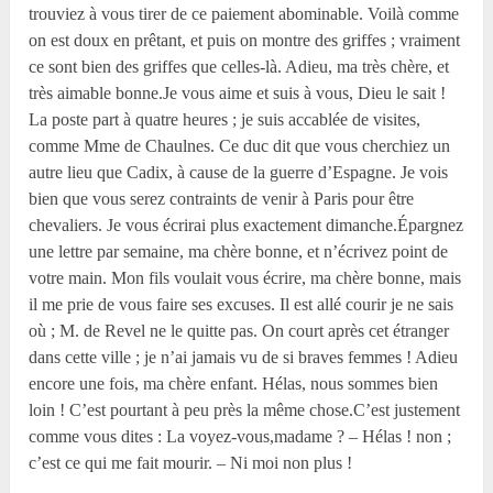
trouviez à vous tirer de ce paiement abominable. Voilà comme
on est doux en prêtant, et puis on montre des griffes ; vraiment
ce sont bien des griffes que celles-là. Adieu, ma très chère, et
très aimable bonne.Je vous aime et suis à vous, Dieu le sait !
La poste part à quatre heures ; je suis accablée de visites,
comme Mme de Chaulnes. Ce duc dit que vous cherchiez un
autre lieu que Cadix, à cause de la guerre d’Espagne. Je vois
bien que vous serez contraints de venir à Paris pour être
chevaliers. Je vous écrirai plus exactement dimanche.Épargnez
une lettre par semaine, ma chère bonne, et n’écrivez point de
votre main. Mon fils voulait vous écrire, ma chère bonne, mais
il me prie de vous faire ses excuses. Il est allé courir je ne sais
où ; M. de Revel ne le quitte pas. On court après cet étranger
dans cette ville ; je n’ai jamais vu de si braves femmes ! Adieu
encore une fois, ma chère enfant. Hélas, nous sommes bien
loin ! C’est pourtant à peu près la même chose.C’est justement
comme vous dites : La voyez-vous,madame ? – Hélas ! non ;
c’est ce qui me fait mourir. – Ni moi non plus !