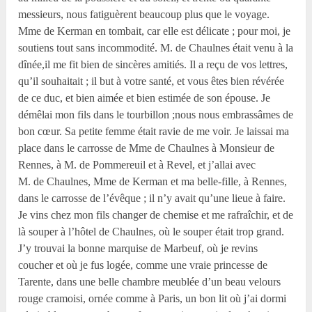
messieurs, nous fatiguèrent beaucoup plus que le voyage.
Mme de Kerman en tombait, car elle est délicate ; pour moi, je
soutiens tout sans incommodité. M. de Chaulnes était venu à la
dînée,il me fit bien de sincères amitiés. Il a reçu de vos lettres,
qu’il souhaitait ; il but à votre santé, et vous êtes bien révérée
de ce duc, et bien aimée et bien estimée de son épouse. Je
démêlai mon fils dans le tourbillon ;nous nous embrassâmes de
bon cœur. Sa petite femme était ravie de me voir. Je laissai ma
place dans le carrosse de Mme de Chaulnes à Monsieur de
Rennes, à M. de Pommereuil et à Revel, et j’allai avec
M. de Chaulnes, Mme de Kerman et ma belle-fille, à Rennes,
dans le carrosse de l’évêque ; il n’y avait qu’une lieue à faire.
Je vins chez mon fils changer de chemise et me rafraîchir, et de
là souper à l’hôtel de Chaulnes, où le souper était trop grand.
J’y trouvai la bonne marquise de Marbeuf, où je revins
coucher et où je fus logée, comme une vraie princesse de
Tarente, dans une belle chambre meublée d’un beau velours
rouge cramoisi, ornée comme à Paris, un bon lit où j’ai dormi