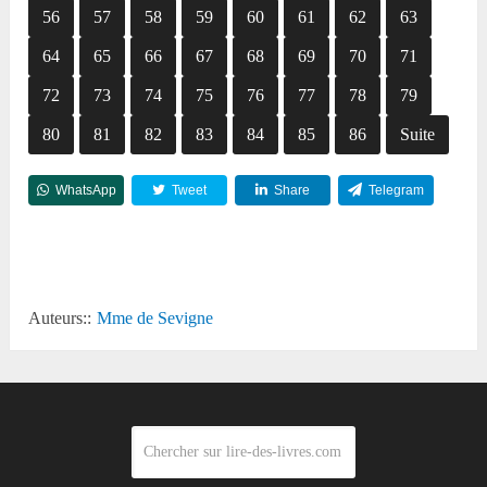
56
57
58
59
60
61
62
63
64
65
66
67
68
69
70
71
72
73
74
75
76
77
78
79
80
81
82
83
84
85
86
Suite
WhatsApp
Tweet
Share
Telegram
Reddit
Auteurs::
Mme de Sevigne