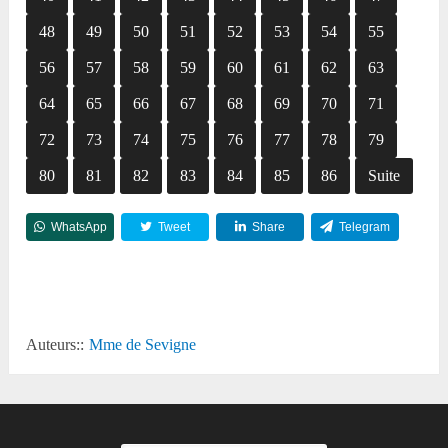
48
49
50
51
52
53
54
55
56
57
58
59
60
61
62
63
64
65
66
67
68
69
70
71
72
73
74
75
76
77
78
79
80
81
82
83
84
85
86
Suite
WhatsApp
Tweet
Share
Telegram
Reddit
Auteurs::
Mme de Sevigne