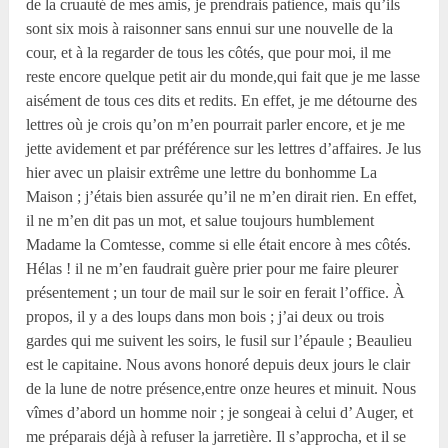
de la cruauté de mes amis, je prendrais patience, mais qu’ils
sont six mois à raisonner sans ennui sur une nouvelle de la
cour, et à la regarder de tous les côtés, que pour moi, il me
reste encore quelque petit air du monde,qui fait que je me lasse
aisément de tous ces dits et redits. En effet, je me détourne des
lettres où je crois qu’on m’en pourrait parler encore, et je me
jette avidement et par préférence sur les lettres d’affaires. Je lus
hier avec un plaisir extrême une lettre du bonhomme La
Maison ; j’étais bien assurée qu’il ne m’en dirait rien. En effet,
il ne m’en dit pas un mot, et salue toujours humblement
Madame la Comtesse, comme si elle était encore à mes côtés.
Hélas ! il ne m’en faudrait guère prier pour me faire pleurer
présentement ; un tour de mail sur le soir en ferait l’office. À
propos, il y a des loups dans mon bois ; j’ai deux ou trois
gardes qui me suivent les soirs, le fusil sur l’épaule ; Beaulieu
est le capitaine. Nous avons honoré depuis deux jours le clair
de la lune de notre présence,entre onze heures et minuit. Nous
vîmes d’abord un homme noir ; je songeai à celui d’ Auger, et
me préparais déjà à refuser la jarretière. Il s’approcha, et il se