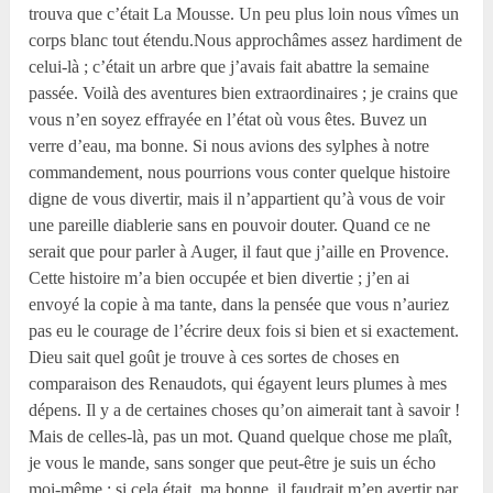
trouva que c’était La Mousse. Un peu plus loin nous vîmes un
corps blanc tout étendu.Nous approchâmes assez hardiment de
celui-là ; c’était un arbre que j’avais fait abattre la semaine
passée. Voilà des aventures bien extraordinaires ; je crains que
vous n’en soyez effrayée en l’état où vous êtes. Buvez un
verre d’eau, ma bonne. Si nous avions des sylphes à notre
commandement, nous pourrions vous conter quelque histoire
digne de vous divertir, mais il n’appartient qu’à vous de voir
une pareille diablerie sans en pouvoir douter. Quand ce ne
serait que pour parler à Auger, il faut que j’aille en Provence.
Cette histoire m’a bien occupée et bien divertie ; j’en ai
envoyé la copie à ma tante, dans la pensée que vous n’auriez
pas eu le courage de l’écrire deux fois si bien et si exactement.
Dieu sait quel goût je trouve à ces sortes de choses en
comparaison des Renaudots, qui égayent leurs plumes à mes
dépens. Il y a de certaines choses qu’on aimerait tant à savoir !
Mais de celles-là, pas un mot. Quand quelque chose me plaît,
je vous le mande, sans songer que peut-être je suis un écho
moi-même ; si cela était, ma bonne, il faudrait m’en avertir par