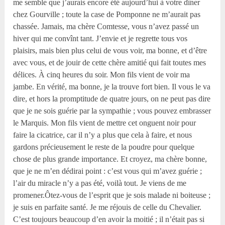
me semble que j’aurais encore été aujourd’hui à votre dîner
chez Gourville ; toute la case de Pomponne ne m’aurait pas
chassée. Jamais, ma chère Comtesse, vous n’avez passé un
hiver qui me convînt tant. J’envie et je regrette tous vos
plaisirs, mais bien plus celui de vous voir, ma bonne, et d’être
avec vous, et de jouir de cette chère amitié qui fait toutes mes
délices. À cinq heures du soir. Mon fils vient de voir ma
jambe. En vérité, ma bonne, je la trouve fort bien. Il vous le va
dire, et hors la promptitude de quatre jours, on ne peut pas dire
que je ne sois guérie par la sympathie ; vous pouvez embrasser
le Marquis. Mon fils vient de mettre cet onguent noir pour
faire la cicatrice, car il n’y a plus que cela à faire, et nous
gardons précieusement le reste de la poudre pour quelque
chose de plus grande importance. Et croyez, ma chère bonne,
que je ne m’en dédirai point : c’est vous qui m’avez guérie ;
l’air du miracle n’y a pas été, voilà tout. Je viens de me
promener.Ôtez-vous de l’esprit que je sois malade ni boiteuse ;
je suis en parfaite santé. Je me réjouis de celle du Chevalier.
C’est toujours beaucoup d’en avoir la moitié ; il n’était pas si