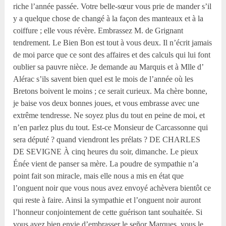
riche l’année passée. Votre belle-sœur vous prie de mander s’il
y a quelque chose de changé à la façon des manteaux et à la
coiffure ; elle vous révère. Embrassez M. de Grignant
tendrement. Le Bien Bon est tout à vous deux. Il n’écrit jamais
de moi parce que ce sont des affaires et des calculs qui lui font
oublier sa pauvre nièce. Je demande au Marquis et à Mlle d’
Alérac s’ils savent bien quel est le mois de l’année où les
Bretons boivent le moins ; ce serait curieux. Ma chère bonne,
je baise vos deux bonnes joues, et vous embrasse avec une
extrême tendresse. Ne soyez plus du tout en peine de moi, et
n’en parlez plus du tout. Est-ce Monsieur de Carcassonne qui
sera député ? quand viendront les prélats ? DE CHARLES
DE SEVIGNE À cinq heures du soir, dimanche. Le pieux
Énée vient de panser sa mère. La poudre de sympathie n’a
point fait son miracle, mais elle nous a mis en état que
l’onguent noir que vous nous avez envoyé achèvera bientôt ce
qui reste à faire. Ainsi la sympathie et l’onguent noir auront
l’honneur conjointement de cette guérison tant souhaitée. Si
vous avez bien envie d’embrasser le señor Marques, vous le