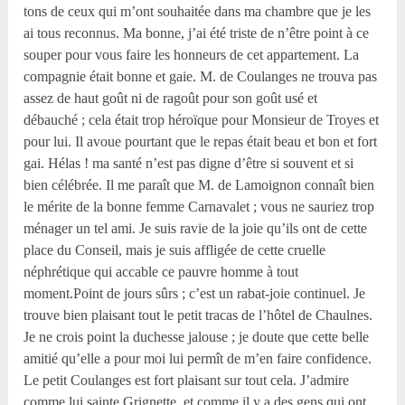
tons de ceux qui m’ont souhaitée dans ma chambre que je les
ai tous reconnus. Ma bonne, j’ai été triste de n’être point à ce
souper pour vous faire les honneurs de cet appartement. La
compagnie était bonne et gaie. M. de Coulanges ne trouva pas
assez de haut goût ni de ragoût pour son goût usé et
débauché ; cela était trop héroïque pour Monsieur de Troyes et
pour lui. Il avoue pourtant que le repas était beau et bon et fort
gai. Hélas ! ma santé n’est pas digne d’être si souvent et si
bien célébrée. Il me paraît que M. de Lamoignon connaît bien
le mérite de la bonne femme Carnavalet ; vous ne sauriez trop
ménager un tel ami. Je suis ravie de la joie qu’ils ont de cette
place du Conseil, mais je suis affligée de cette cruelle
néphrétique qui accable ce pauvre homme à tout
moment.Point de jours sûrs ; c’est un rabat-joie continuel. Je
trouve bien plaisant tout le petit tracas de l’hôtel de Chaulnes.
Je ne crois point la duchesse jalouse ; je doute que cette belle
amitié qu’elle a pour moi lui permît de m’en faire confidence.
Le petit Coulanges est fort plaisant sur tout cela. J’admire
comme lui sainte Grignette, et comme il y a des gens qui ont