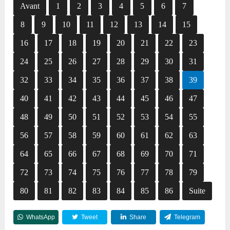
Avant
1
2
3
4
5
6
7
8
9
10
11
12
13
14
15
16
17
18
19
20
21
22
23
24
25
26
27
28
29
30
31
32
33
34
35
36
37
38
39
40
41
42
43
44
45
46
47
48
49
50
51
52
53
54
55
56
57
58
59
60
61
62
63
64
65
66
67
68
69
70
71
72
73
74
75
76
77
78
79
80
81
82
83
84
85
86
Suite
WhatsApp
Tweet
Share
Telegram