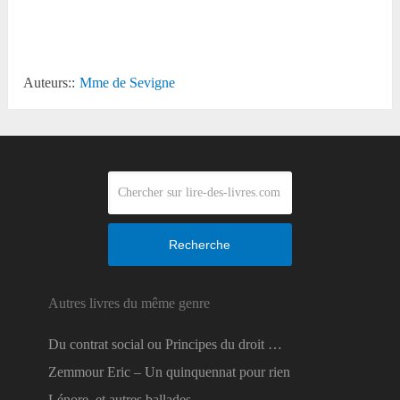
Reddit
Auteurs::
Mme de Sevigne
Recherche
Autres livres du même genre
Du contrat social ou Principes du droit …
Zemmour Eric – Un quinquennat pour rien
Lénore, et autres ballades