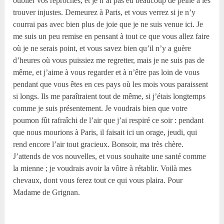
oublier vos reproches, et je n’ai pas eu beaucoup de peine à les
trouver injustes. Demeurez à Paris, et vous verrez si je n’y
courrai pas avec bien plus de joie que je ne suis venue ici. Je
me suis un peu remise en pensant à tout ce que vous allez faire
où je ne serais point, et vous savez bien qu’il n’y a guère
d’heures où vous puissiez me regretter, mais je ne suis pas de
même, et j’aime à vous regarder et à n’être pas loin de vous
pendant que vous êtes en ces pays où les mois vous paraissent
si longs. Ils me paraîtraient tout de même, si j’étais longtemps
comme je suis présentement. Je voudrais bien que votre
poumon fût rafraîchi de l’air que j’ai respiré ce soir : pendant
que nous mourions à Paris, il faisait ici un orage, jeudi, qui
rend encore l’air tout gracieux. Bonsoir, ma très chère.
J’attends de vos nouvelles, et vous souhaite une santé comme
la mienne ; je voudrais avoir la vôtre à rétablir. Voilà mes
chevaux, dont vous ferez tout ce qui vous plaira. Pour
Madame de Grignan.