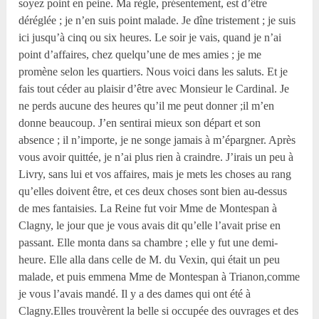
soyez point en peine. Ma règle, présentement, est d’être
déréglée ; je n’en suis point malade. Je dîne tristement ; je suis
ici jusqu’à cinq ou six heures. Le soir je vais, quand je n’ai
point d’affaires, chez quelqu’une de mes amies ; je me
promène selon les quartiers. Nous voici dans les saluts. Et je
fais tout céder au plaisir d’être avec Monsieur le Cardinal. Je
ne perds aucune des heures qu’il me peut donner ;il m’en
donne beaucoup. J’en sentirai mieux son départ et son
absence ; il n’importe, je ne songe jamais à m’épargner. Après
vous avoir quittée, je n’ai plus rien à craindre. J’irais un peu à
Livry, sans lui et vos affaires, mais je mets les choses au rang
qu’elles doivent être, et ces deux choses sont bien au-dessus
de mes fantaisies. La Reine fut voir Mme de Montespan à
Clagny, le jour que je vous avais dit qu’elle l’avait prise en
passant. Elle monta dans sa chambre ; elle y fut une demi-
heure. Elle alla dans celle de M. du Vexin, qui était un peu
malade, et puis emmena Mme de Montespan à Trianon,comme
je vous l’avais mandé. Il y a des dames qui ont été à
Clagny.Elles trouvèrent la belle si occupée des ouvrages et des