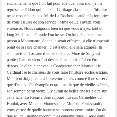
enchantements que l’on fait pour elle que, pour moi, je me
représente Didon qui fait bâtir Carthage ; la suite de l’histoire
ne se ressemblera pas. M. de La Rochefoucauld m’a fort priée
de vous assurer de son service ; Mme de La Fayette vous
embrasse. Nous craignons bien ici que vous n’ayez tout du
long Madame la Grande Duchesse. On lui prépare ici une
prison à Montmartre, dont elle serait effrayée, si elle n’espérait
point de la faire changer ; c’est à quoi elle sera attrapée. Ils
sont ravis en Toscane d’en être défaits. Mme de Sully est
partie ; Paris devient fort désert. Je voudrais déjà en être
dehors. Je dînai hier avec le Coadjuteur chez Monsieur le
Cardinal ; je le chargeai de vous faire l’histoire ecclésiastique.
Monsieur Joly prêcha à l’ouverture, mais comme il ne se servit
que d’une vieille évangile et qu’il ne dit que de vieilles vérités,
son sermon parut vieux. Il y aurait de belles choses à dire sur
cet article. La Reine a dîné aujourd’hui aux Carmélites du
Bouloi, avec Mme de Montespan et Mme de Fontevrault ;
vous verrez de quelle hauteur se tournera cette amitié. On dit
que M. de Turenne reconduit les ennemis quasi jusque dans