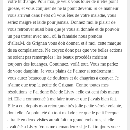
votre lit d’ange. Pour moi, je veux vous louer de n’être point
grosse, et vous conjurer de ne la point devenir. Si ce malheur
vous arrivait dans l’état où vous êtes de votre maladie, vous
seriez maigre et laide pour jamais. Donnez-moi le plaisir de
vous retrouver aussi bien que je vous ai donnée et de pouvoir
un peu trotter avec moi, où la fantaisie nous prendra
d’aller.M. de Grignan vous doit donner, et à moi, cette marque
de sa complaisance. Ne croyez donc pas que vos belles actions
ne soient pas remarquées ; les beaux procédés méritent
toujours des louanges. Continuez, voilà tout. Vous me parlez
de votre dauphin. Je vous plains de l’aimer si tendrement ;
vous aurez beaucoup de douleurs et de chagrins à essuyer. Je
n’aime que trop la petite de Grignan. Contre toutes mes
résolutions je l’ai donc ôtée de Livry ; elle est cent fois mieux
ici. Elle a commencé à me faire trouver que j’avais bien fait.
Elle a eu, depuis mon retour,une très jolie petite vérole volante,
dont elle n’a point été du tout malade ; ce que le petit Pecquet
a traité en deux visites aurait fait un grand embarras, si elle
avait été à Livry. Vous me demanderez si je l’ai toujours vue :