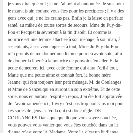
je vous dirai que oui ; je ne l’ai point abandonnée. Je suis pour
le mauvais air, comme vous êtes pour les précipices ; il y a des
gens avec qui je ne les crains pas. Enfin je la laisse en parfaite
santé, au milieu de toutes sortes de secours. Mme du Puy-du-
Fou et Pecquet la sèvreront à la fin d’août. Et comme la
nourrice est une femme attachée à son ménage, à son mari, à
ses enfants, à ses vendanges et à tout, Mme du Puy-du-Fou
m’a promis de me donner une femme pour en avoir soin, afin
de donner la liberté à la nourrice de pouvoir s’en aller. Et la
petite demeurera ici, avec cette femme qui aura l’œil à tout,
Marie que ma petite aime et connaît fort, la bonne mère
Jeanne, qui fera toujours leur petit ménage, M. de Coulanges
et Mme de Sanzei,qui en auront un soin extrême. Et de cette
sorte, nous en aurons l’esprit en repos. J’ai été fort approuvée
de l’avoir ramenée ici ; Livry n’est pas trop bon sans moi pour
ces sortes de gens-là. Voilà qui est donc réglé. DE
COULANGES Dans quelque lit que vous soyez couchée,
vous pouvez vous vanter que vous êtes couchée dans un lit
d’ange ;c’est votre lit, Madame. Votre lit, c’est un lit d’ange,