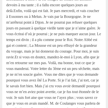
devoirs à ma tante ; il a fallu encore quelques jours au
delà.Enfin, voilà qui est fait. Je pars mercredi, et vais coucher
à Essonnes ou à Melun. Je vais par la Bourgogne. Je ne
m’arrêterai point à Dijon. Je ne pourrai pas refuser quelques
jours en passant à quelque vieille tante que je n’aime guère. Je
vous écrirai d’où je pourrai ; je ne puis marquer aucun jour. Le
temps est divin ; il a plu comme pour le Roi. Notre Abbé est
gai et content ; La Mousse est un peu effrayé de la grandeur
du voyage, mais je lui donnerai du courage. Pour moi, je suis
ravie.Et si vous en doutez, mandez-le-moi à Lyon, afin que je
m’en retourne sur mes pas. Voilà, ma bonne, tout ce que je
vous manderai. Votre lettre du 3
ème
est un peu séchette, mais
je ne m’en soucie guère. Vous me dites que je vous demande
pourquoi vous avez ôté La Porte. Si je l’ai fait, j’ai tort, car je
le savais fort bien. Mais j’ai cru vous avoir demandé pourquoi
vous ne m’en aviez point avertie, car je fus tout étonnée de le
voir. Je suis fort aise que vous ne l’ayez plus ; vous savez ce
que je vous en avais mandé. M. de Coulanges vous parlera de