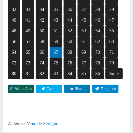
32
33
34
35
36
37
38
39
40
41
42
43
44
45
46
47
48
49
50
51
52
53
54
55
56
57
58
59
60
61
62
63
64
65
66
67
68
69
70
71
72
73
74
75
76
77
78
79
80
81
82
83
84
85
86
Suite
WhatsApp
Tweet
Share
Telegram
Reddit
Auteurs::
Mme de Sevigne