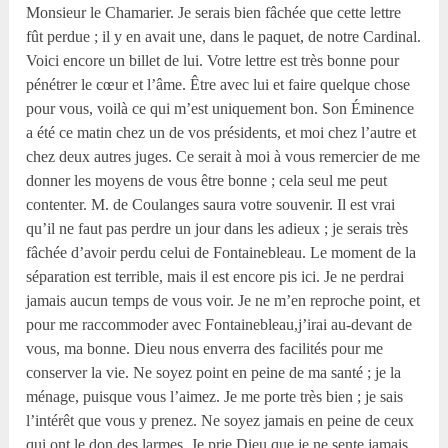
Monsieur le Chamarier. Je serais bien fâchée que cette lettre
fût perdue ; il y en avait une, dans le paquet, de notre Cardinal.
Voici encore un billet de lui. Votre lettre est très bonne pour
pénétrer le cœur et l’âme. Être avec lui et faire quelque chose
pour vous, voilà ce qui m’est uniquement bon. Son Éminence
a été ce matin chez un de vos présidents, et moi chez l’autre et
chez deux autres juges. Ce serait à moi à vous remercier de me
donner les moyens de vous être bonne ; cela seul me peut
contenter. M. de Coulanges saura votre souvenir. Il est vrai
qu’il ne faut pas perdre un jour dans les adieux ; je serais très
fâchée d’avoir perdu celui de Fontainebleau. Le moment de la
séparation est terrible, mais il est encore pis ici. Je ne perdrai
jamais aucun temps de vous voir. Je ne m’en reproche point, et
pour me raccommoder avec Fontainebleau,j’irai au-devant de
vous, ma bonne. Dieu nous enverra des facilités pour me
conserver la vie. Ne soyez point en peine de ma santé ; je la
ménage, puisque vous l’aimez. Je me porte très bien ; je sais
l’intérêt que vous y prenez. Ne soyez jamais en peine de ceux
qui ont le don des larmes. Je prie Dieu que je ne sente jamais