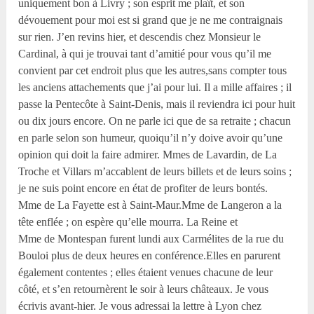
uniquement bon à Livry ; son esprit me plaît, et son
dévouement pour moi est si grand que je ne me contraignais
sur rien. J’en revins hier, et descendis chez Monsieur le
Cardinal, à qui je trouvai tant d’amitié pour vous qu’il me
convient par cet endroit plus que les autres,sans compter tous
les anciens attachements que j’ai pour lui. Il a mille affaires ; il
passe la Pentecôte à Saint-Denis, mais il reviendra ici pour huit
ou dix jours encore. On ne parle ici que de sa retraite ; chacun
en parle selon son humeur, quoiqu’il n’y doive avoir qu’une
opinion qui doit la faire admirer. Mmes de Lavardin, de La
Troche et Villars m’accablent de leurs billets et de leurs soins ;
je ne suis point encore en état de profiter de leurs bontés.
Mme de La Fayette est à Saint-Maur.Mme de Langeron a la
tête enflée ; on espère qu’elle mourra. La Reine et
Mme de Montespan furent lundi aux Carmélites de la rue du
Bouloi plus de deux heures en conférence.Elles en parurent
également contentes ; elles étaient venues chacune de leur
côté, et s’en retournèrent le soir à leurs châteaux. Je vous
écrivis avant-hier. Je vous adressai la lettre à Lyon chez