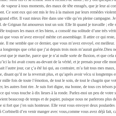
ns de vapeur à tous moments, des maux de tête enragés, que je leur ai con
iront. Ce sont eux qui ont mis le feu à la maison par leurs remèdes viole
un grand effet. Il vaut mieux être dans une ville qu’en pleine campagne. Je 
M. de Grignan fut amoureux tout un soir. Elle lit quand je travaille ; el
e toujours les maux et les biens, a consolé ma solitude d’une très vérit
lui que vous m’avez envoyé mérite cet assemblage. Il attire ce qui reste
laie. Il me semble que ce dernier, que vous m’avez envoyé, est meilleur. En
 y a longtemps que celui que j’ai depuis trois mois m’aurait guérie.Dieu 
ut que je marche, parce que je n’ai nulle sorte de fluxion, et que cela re
 la foi avait couru au-devant de la vérité, et je prenais pour elle mon 
it l’autre jour, car ç’a été lui qui, au contraire, m’a fait tous mes maux,
ie, disant qu’il ne la reverrait plus, et qu’après avoir vécu si longtemps 
 mille fois de toute l’émotion, de tout le soin, de tout le chagrin que vot
es autres font rire. Je suis fort digne, ma bonne, de tous ces trésors par 
t ce qui vous touche à dix lieues à la ronde. Parlez-moi un peu de votre 
vient beaucoup de temps et de papier, puisque nous ne parlerons plus d
re si fort que j’en suis honteuse. Elle veut vous envoyer deux poulardes 
à Corbinelli d’en venir manger avec vous,comme vous avez déjà fait, car