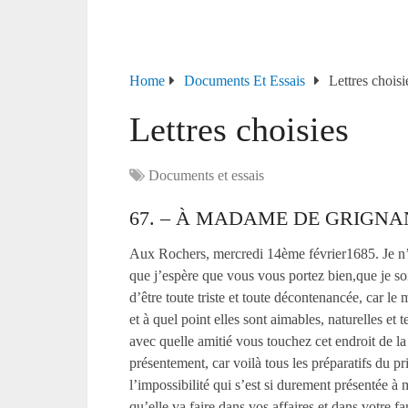
Home
Documents Et Essais
Lettres choisi
Lettres choisies
Documents et essais
67. – À MADAME DE GRIGNA
Aux Rochers, mercredi 14
ème
février1685. Je n’
que j’espère que vous vous portez bien,que je soi
d’être toute triste et toute décontenancée, car le
et à quel point elles sont aimables, naturelles et t
avec quelle amitié vous touchez cet endroit de la
présentement, car voilà tous les préparatifs du p
l’impossibilité qui s’est si durement présentée à 
qu’elle va faire dans vos affaires et dans votre f