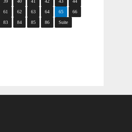
39
40
41
42
43
44
61
62
63
64
65
66
83
84
85
86
Suite