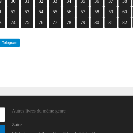
9
30
31
32
33
34
35
36
37
38
1
52
53
54
55
56
57
58
59
60
3
74
75
76
77
78
79
80
81
82
Telegram
Reddit
Autres livres du même genre
Zaïre