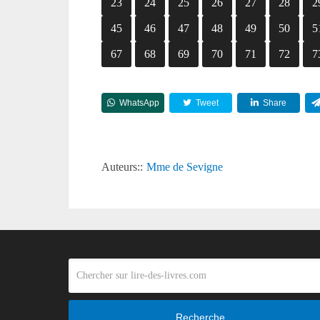
23
24
25
26
27
28
2
45
46
47
48
49
50
5
67
68
69
70
71
72
7
WhatsApp
Tweet
Share
Auteurs::
Mme de Sevigne
Recherche