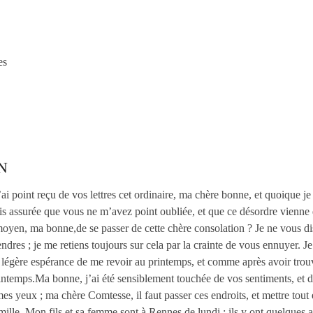
es
N
ai point reçu de vos lettres cet ordinaire, ma chère bonne, et quoique je 
s assurée que vous ne m’avez point oubliée, et que ce désordre vienne d’
 moyen, ma bonne,de se passer de cette chère consolation ? Je ne vous dis
endres ; je me retiens toujours sur cela par la crainte de vous ennuyer. Je r
 légère espérance de me revoir au printemps, et comme après avoir trouvé
rintemps.Ma bonne, j’ai été sensiblement touchée de vos sentiments, et 
mes yeux ; ma chère Comtesse, il faut passer ces endroits, et mettre tout
amille. Mon fils et sa femme sont à Rennes de lundi ; ils y ont quelques a