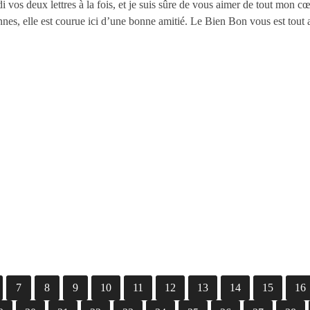
 vos deux lettres à la fois, et je suis sûre de vous aimer de tout mon cœ
ennes, elle est courue ici d’une bonne amitié. Le Bien Bon vous est tout 
7
8
9
10
11
12
13
14
15
16