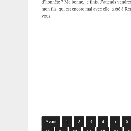
d’honnête ? Ma bonne, je finis. J’attends vendredi
mon fils, qui est encore mal avec elle, a été à R
vous.
Avant
1
2
3
4
5
6