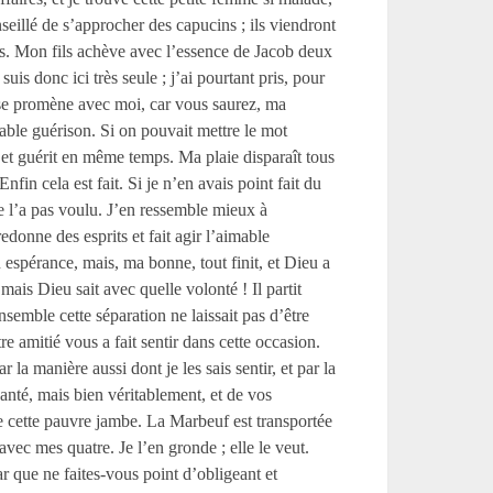
seillé de s’approcher des capucins ; ils viendront
nts. Mon fils achève avec l’essence de Jacob deux
suis donc ici très seule ; j’ai pourtant pris, pour
le se promène avec moi, car vous saurez, ma
able guérison. Si on pouvait mettre le mot
, et guérit en même temps. Ma plaie disparaît tous
fin cela est fait. Si je n’en avais point fait du
ne l’a pas voulu. J’en ressemble mieux à
donne des esprits et fait agir l’aimable
espérance, mais, ma bonne, tout finit, et Dieu a
 mais Dieu sait avec quelle volonté ! Il partit
ensemble cette séparation ne laissait pas d’être
re amitié vous a fait sentir dans cette occasion.
la manière aussi dont je les sais sentir, et par la
santé, mais bien véritablement, et de vos
e cette pauvre jambe. La Marbeuf est transportée
avec mes quatre. Je l’en gronde ; elle le veut.
 que ne faites-vous point d’obligeant et