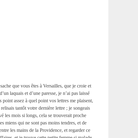
sache que vous êtes à Versailles, que je croie et
un laquais et d’une paresse, je n’ai pas laissé
 point assez à quel point vos lettres me plaisent,
elisais tantôt votre dernière lettre ; je songeais
 les mois si longs, cela se trouverait proche
des miens qui ne sont pas moins tendres, et de
 entre les mains de la Providence, et regarder ce
ffaires, et je trouve cette petite femme si malade,