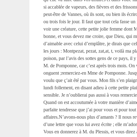
si accablée de vapeurs, des fièvres et des frisso
peut-être de Vannes, où ils sont, ou bien ils écr
ou trois fois le jour. Il faut que tout cela fasse 
voir une créature, cette petite jolie femme dont 
bonne, et vous devez me croire, que Dieu, qui mêl
d’aimable avec celui d’emplâtre, je dirais que ce
les jours : Montpezat, pezat, zat,at, t, voilà ma p
poison, par l’avis des sottes gens de ce pays, il
M. de Pomponne, car c’est après trois mois. On ve
onguent ;remerciez-en Mme de Pomponne. Jusqu’ici
voulu que ç’ait été par vous. Mon fils s’en plaigna
lundi follement, en disant adieu à cette petite pla
sensible. Je n’oublierai pas aussi à vous remercier
Quand on est accoutumée à votre manière d’aimer, l
parfaite tendresse que j’ai pour vous et pour tou
affaires.N’avons-nous plus d’amants ? Il nous re
d’une lettre que vous lui avez écrite ; elle m’ado
Vous en donnerez à M. du Plessis, et vous direz 