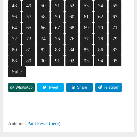
48
49
50
51
52
53
54
55
56
57
58
59
60
61
62
63
64
65
66
67
68
69
70
71
72
73
74
75
76
77
78
79
80
81
82
83
84
85
86
87
88
89
90
91
92
93
94
95
Suite
WhatsApp
Tweet
Share
Telegram
Reddit
Auteurs::
Paul Feval (pere)