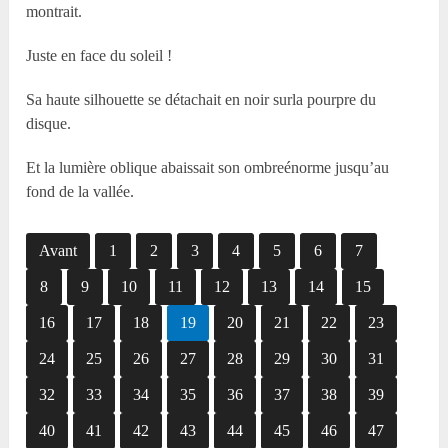
montrait.
Juste en face du soleil !
Sa haute silhouette se détachait en noir surla pourpre du
disque.
Et la lumière oblique abaissait son ombreénorme jusqu’au
fond de la vallée.
Avant
1
2
3
4
5
6
7
8
9
10
11
12
13
14
15
16
17
18
19
20
21
22
23
24
25
26
27
28
29
30
31
32
33
34
35
36
37
38
39
40
41
42
43
44
45
46
47