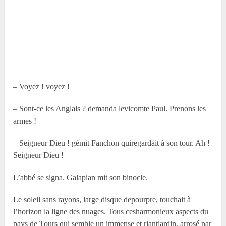
– Voyez ! voyez !
– Sont-ce les Anglais ? demanda levicomte Paul. Prenons les
armes !
– Seigneur Dieu ! gémit Fanchon quiregardait à son tour. Ah !
Seigneur Dieu !
L’abbé se signa. Galapian mit son binocle.
Le soleil sans rayons, large disque depourpre, touchait à
l’horizon la ligne des nuages. Tous cesharmonieux aspects du
pays de Tours qui semble un immense et riantjardin, arrosé par